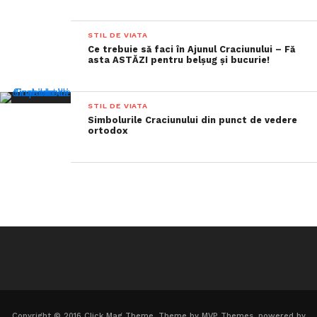
STIL DE VIATA
Ce trebuie să faci în Ajunul Craciunului – Fă
asta ASTĂZI pentru belșug și bucurie!
STIL DE VIATA
Simbolurile Craciunului din punct de vedere
ortodox
Copyright © 2016 Click Mag Theme. Theme by MVP Themes, powered by