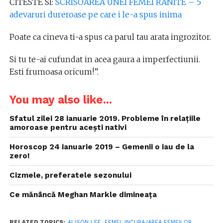
CITESTE SI:
SCRISOAREA UNEI FEMEI RANITE – 5
adevaruri dureroase pe care i le-a spus inima
Poate ca cineva ti-a spus ca parul tau arata ingrozitor.
Si tu te-ai cufundat in acea gaura a imperfectiunii.
Esti frumoasa oricum!”.
You may also like...
Sfatul zilei 28 ianuarie 2019. Probleme în relațiile
amoroase pentru acești nativi
Horoscop 24 ianuarie 2019 – Gemenii o iau de la
zero!
Cizmele, preferatele sezonului
Ce mănâncă Meghan Markle dimineața
RELATED TOPICS:
ALISON LEE
,
FEMEI
,
INCURAJAREA FEMEILOR
,