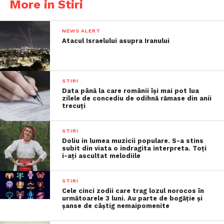
More in Stiri
NEWS ALERT
Atacul Israelului asupra Iranului
STIRI
Data până la care românii îşi mai pot lua
zilele de concediu de odihnă rămase din anii
trecuţi
STIRI
Doliu in lumea muzicii populare. S-a stins
subit din viata o indragita interpreta. Toți
i-ați ascultat melodiile
STIRI
Cele cinci zodii care trag lozul norocos în
următoarele 3 luni. Au parte de bogăție și
șanse de câștig nemaipomenite