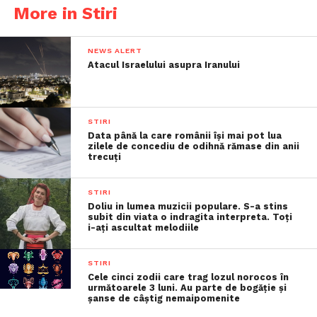
More in Stiri
NEWS ALERT
Atacul Israelului asupra Iranului
STIRI
Data până la care românii îşi mai pot lua
zilele de concediu de odihnă rămase din anii
trecuţi
STIRI
Doliu in lumea muzicii populare. S-a stins
subit din viata o indragita interpreta. Toți
i-ați ascultat melodiile
STIRI
Cele cinci zodii care trag lozul norocos în
următoarele 3 luni. Au parte de bogăție și
șanse de câștig nemaipomenite