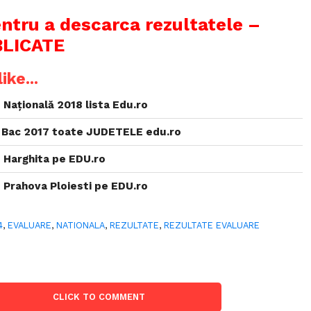
entru a descarca rezultatele –
BLICATE
ike...
Națională 2018 lista Edu.ro
 Bac 2017 toate JUDETELE edu.ro
 Harghita pe EDU.ro
 Prahova Ploiesti pe EDU.ro
4
,
EVALUARE
,
NATIONALA
,
REZULTATE
,
REZULTATE EVALUARE
CLICK TO COMMENT