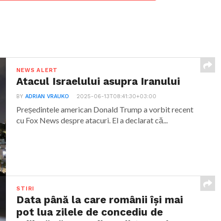
NEWS ALERT
Atacul Israelului asupra Iranului
BY
ADRIAN VRAUKO
2025-06-13T08:41:30+03:00
Președintele american Donald Trump a vorbit recent
cu Fox News despre atacuri. El a declarat că...
STIRI
Data până la care românii îşi mai
pot lua zilele de concediu de