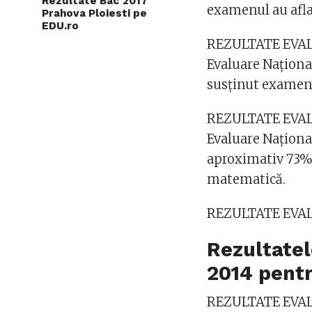
Rezultate Bac 2017
examenul au aflat
Prahova Ploiesti pe
EDU.ro
REZULTATE EVAL
Evaluare Naţional
susţinut examenul
REZULTATE EVAL
Evaluare Naţional
aproximativ 73% 
matematică.
REZULTATE EVA
Rezultatel
2014 pent
REZULTATE EVA