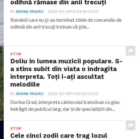
odihnă rămase din anii trecuţi
BY
ADRIAN VRAUKO
2024-03-09T10:54:16+02:00
Românii care nu şi-au terminat zilele de concendiu de
odihnă din anii trecuţi trebuie să ştie...
STIRI
Doliu in lumea muzicii populare. S-
a stins subit din viata o indragita
interpreta. Toți i-ați ascultat
melodiile
BY
ADRIAN VRAUKO
2024-03-08T11:26:20+02:00
Dorina Grad, interpreta cântecului transilvan cu glas
îndrăgit de publicul larg, dar și de specialiștii din...
STIRI
Cele cinci zodii care trag lozul