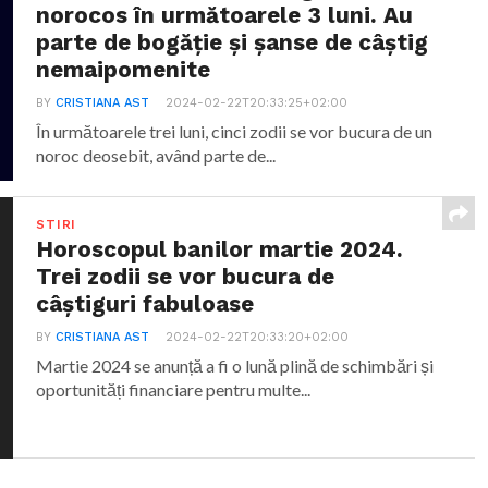
norocos în următoarele 3 luni. Au
parte de bogăție și șanse de câștig
nemaipomenite
BY
CRISTIANA AST
2024-02-22T20:33:25+02:00
În următoarele trei luni, cinci zodii se vor bucura de un
noroc deosebit, având parte de...
STIRI
Horoscopul banilor martie 2024.
Trei zodii se vor bucura de
câștiguri fabuloase
BY
CRISTIANA AST
2024-02-22T20:33:20+02:00
Martie 2024 se anunță a fi o lună plină de schimbări și
oportunități financiare pentru multe...