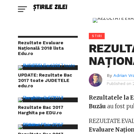
STIRI
Rezultate Evaluare
REZULT
Națională 2018 lista
Edu.ro
NAŢION
UPDATE: Rezultate Bac
By
Adrian Vr
2017 toate JUDETELE
Published on
edu.ro
Rezultatele la 
Buzău
au fost pu
Rezultate Bac 2017
Harghita pe EDU.ro
REZULTATE EVA
Evaluare Naţion