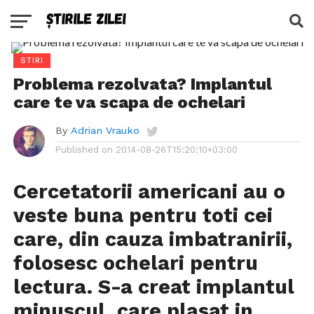
STIRI
Problema rezolvata? Implantul
care te va scapa de ochelari
By
Adrian Vrauko
Published on
2014-08-26T15:20:10+03:00
Cercetatorii americani au o
veste buna pentru toti cei
care, din cauza imbatranirii,
folosesc ochelari pentru
lectura. S-a creat implantul
minuscul, care plasat in