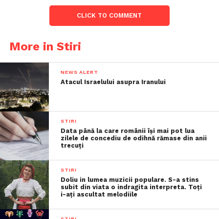
CLICK TO COMMENT
More in Stiri
NEWS ALERT
Atacul Israelului asupra Iranului
STIRI
Data până la care românii îşi mai pot lua
zilele de concediu de odihnă rămase din anii
trecuţi
STIRI
Doliu in lumea muzicii populare. S-a stins
subit din viata o indragita interpreta. Toți
i-ați ascultat melodiile
STIRI