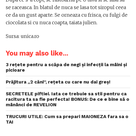
se raceasca. In blatul de nuca se lasa tot siropul ceea
ce da un gust aparte. Se orneaza cu frisca, cu fulgi de
ciocolata si cu nuca coapta, taiata julien.
Sursa: unica.ro
You may also like...
3 rețete pentru a scăpa de negi și infecții la mâini și
picioare
Prăjitura „2 căni”, rețeta cu care nu dai greș!
SECRETELE piftiei. Iata ce trebuie sa stii pentru ca
racitura ta sa fie perfecta! BONUS: De ce e bine să o
mânânci de REVELION
TRUCURI UTILE: Cum sa prepari MAIONEZA fara sa o
TAI