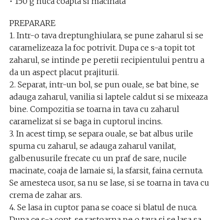
• 150 g nuca coapta si macinata
PREPARARE
1. Intr-o tava dreptunghiulara, se pune zaharul si se
caramelizeaza la foc potrivit. Dupa ce s-a topit tot
zaharul, se intinde pe peretii recipientului pentru a
da un aspect placut prajiturii.
2. Separat, intr-un bol, se pun ouale, se bat bine, se
adauga zaharul, vanilia si laptele caldut si se mixeaza
bine. Compozitia se toarna in tava cu zaharul
caramelizat si se baga in cuptorul incins.
3. In acest timp, se separa ouale, se bat albus urile
spuma cu zaharul, se adauga zaharul vanilat,
galbenusurile frecate cu un praf de sare, nucile
macinate, coaja de lamaie si, la sfarsit, faina cernuta.
Se amesteca usor, sa nu se lase, si se toarna in tava cu
crema de zahar ars.
4. Se lasa in cuptor pana se coace si blatul de nuca.
Dupa ce s-a copt, se rastoarna pe o tava si se lasa sa