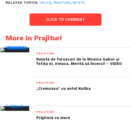
RELATED TOPICS:
DELICE
,
PRAJITURA
,
RETETE
CLICK TO COMMENT
More in Prajituri
PRAJITURI
Rețetă de fursecuri de la Monica Gabor și
fetița ei, Irinuca. Merită să încerci! – VIDEO
PRAJITURI
„Cremoasa” cu untul Koliba
PRAJITURI
Prăjitură cu mere