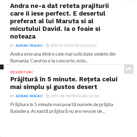
Andra ne-a dat reteta prajiturii
care ii iese perfect. E desertul
preferat al lui Maruta si al
micutului David. Ia o foaie si
noteaza
BY
ADRIAN VRAUKO
2017-11-04T10:47:32+02:00
Andra este una dintre cele mai solicitate vedete din
Romania. Cand nu e la concerte, este...
DESERTURI
Prăjitură în 5 minute. Rețeta celui
mai simplu și gustos desert
BY
ADRIAN VRAUKO
2017-09-19T16:40:26+03:00
Prăjitura în 5 minute mai poartă numele de prăjita
Baiadera. Această prăjitură nu are nevoie de...