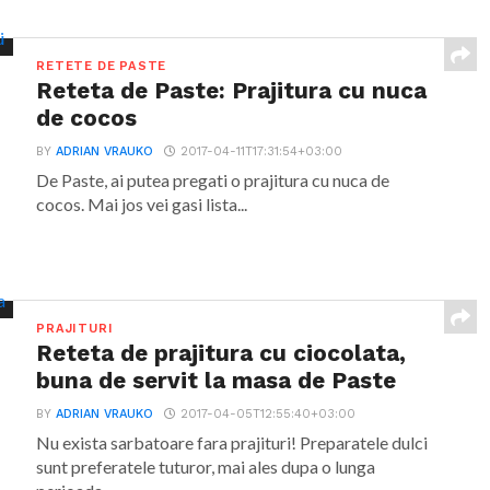
RETETE DE PASTE
Reteta de Paste: Prajitura cu nuca
de cocos
BY
ADRIAN VRAUKO
2017-04-11T17:31:54+03:00
De Paste, ai putea pregati o prajitura cu nuca de
cocos. Mai jos vei gasi lista...
PRAJITURI
Reteta de prajitura cu ciocolata,
buna de servit la masa de Paste
BY
ADRIAN VRAUKO
2017-04-05T12:55:40+03:00
Nu exista sarbatoare fara prajituri! Preparatele dulci
sunt preferatele tuturor, mai ales dupa o lunga