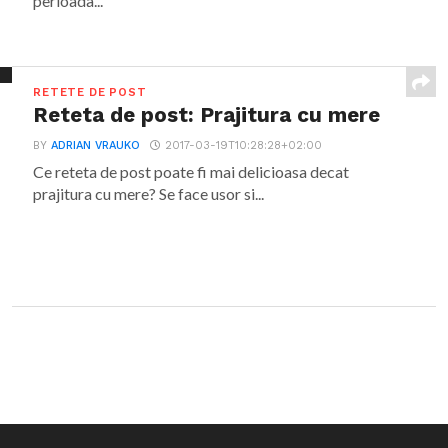
perioada...
RETETE DE POST
Reteta de post: Prajitura cu mere
BY
ADRIAN VRAUKO
2017-03-19T10:28:28+02:00
Ce reteta de post poate fi mai delicioasa decat
prajitura cu mere? Se face usor si...