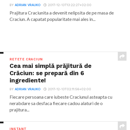
BY
ADRIAN VRAUKO
2017-12-13T13:22:27+02:00
Prajitura Craciunita a devenit nelipsita de pe masa de
Craciun. A capatat popularitate mai ales in...
RETETE CRACIUN
Cea mai simplă prăjitură de
Crăciun: se prepară din 6
ingrediente!
BY
ADRIAN VRAUKO
2017-12-13T02:11:56+02:00
Fiecare persoana care iubeste Craciunul asteapta cu
nerabdare sa desfaca fiecare cadou alaturi de o
prajitura...
INSTANT