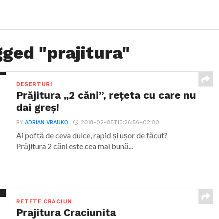
gged "prajitura"
DESERTURI
Prăjitura „2 căni”, rețeta cu care nu
dai greș!
BY
ADRIAN VRAUKO
2018-02-05T13:26:56+02:00
Ai poftă de ceva dulce, rapid și ușor de făcut?
Prăjitura 2 căni este cea mai bună...
RETETE CRACIUN
Prajitura Craciunita