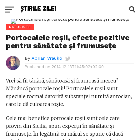
NATURISTE
Portocalele roșii, efecte pozitive
pentru sănătate și frumusețe
By
Adrian Vrauko
Published on
2014-12-13T11:45:02+02:00
Vrei să fii tânără, sănătoasă și frumoasă mereu?
Mănâncă portocale roșii! Portocalele roșii sunt
speciale tocmai datorită substanței numită antocian,
care le dă culoarea roșie.
Cele mai benefice portocale roșii sunt cele care
provin din Sicilia, spun experții în sănătate și
frumusețe. În legătură cu mărul se spune că dacă