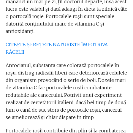
mănânci un măr pe zi, ții doctorul departe, însă acest
lucru este valabil și dacă adaugi în dieta ta zilnică câte
o portocală roșie. Portocalele roșii sunt speciale
datorită conținutului mare de vitamina C și
antioxidanți.
CITEȘTE ȘI: REȚETE NATURISTE ÎMPOTRIVA
RĂCELII
Antocianul, substanța care colorază portocalele în
roșu, distrug radicalii liberi care deteriorează celulele
din organism provocând o serie de boli. Dozele mari
de vitamina C fac portocalele roșii combatante
redutabile ale cancerului. Potrivit unui experiment
realizat de cercetătorii italieni, dacă bei timp de două
luni o cană de suc stors de portocale roșii, cancerul
se ameliorează și chiar dispare în timp.
Portocalele roșii contribuie din plin și la combaterea