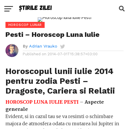
HOROSCOP LUNAR
Pesti – Horoscop Luna Iulie
By
Adrian Vrauko
Published on
2014-07-01T15:38:57+03:00
Horoscopul lunii iulie 2014
pentru zodia Pesti –
Dragoste, Cariera si Relatii
HOROSCOP LUNA IULIE PESTI
–
Aspecte
generale
Evident, si in cazul tau se va resimti o schimbare
majora de atmosfera odata cu mutarea lui Jupiter in