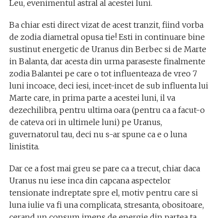
Leu, evenimentul astral al acestei luni.
Ba chiar esti direct vizat de acest tranzit, fiind vorba
de zodia diametral opusa tie! Esti in continuare bine
sustinut energetic de Uranus din Berbec si de Marte
in Balanta, dar acesta din urma paraseste finalmente
zodia Balantei pe care o tot influenteaza de vreo 7
luni incoace, deci iesi, incet-incet de sub influenta lui
Marte care, in prima parte a acestei luni, il va
dezechilibra, pentru ultima oara (pentru ca a facut-o
de cateva ori in ultimele luni) pe Uranus,
guvernatorul tau, deci nu s-ar spune ca e o luna
linistita.
Dar ce a fost mai greu se pare ca a trecut, chiar daca
Uranus nu iese inca din capcana aspectelor
tensionate indreptate spre el, motiv pentru care si
luna iulie va fi una complicata, stresanta, obositoare,
cerand un consum imens de energie din partea ta.