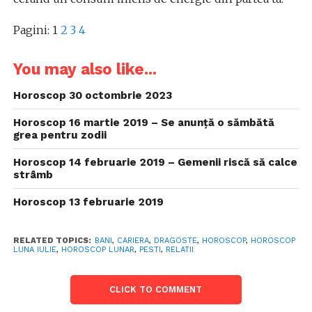
Pagini:
1
2
3
4
You may also like...
Horoscop 30 octombrie 2023
Horoscop 16 martie 2019 – Se anunță o sămbătă
grea pentru zodii
Horoscop 14 februarie 2019 – Gemenii riscă să calce
strâmb
Horoscop 13 februarie 2019
RELATED TOPICS:
BANI
,
CARIERA
,
DRAGOSTE
,
HOROSCOP
,
HOROSCOP
LUNA IULIE
,
HOROSCOP LUNAR
,
PESTI
,
RELATII
CLICK TO COMMENT