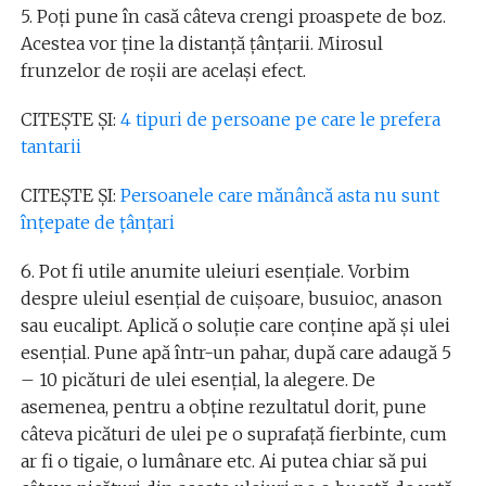
5. Poți pune în casă câteva crengi proaspete de boz.
Acestea vor ține la distanță țânțarii. Mirosul
frunzelor de roșii are același efect.
CITEȘTE ȘI:
4 tipuri de persoane pe care le prefera
tantarii
CITEȘTE ȘI:
Persoanele care mănâncă asta nu sunt
înțepate de țânțari
6. Pot fi utile anumite uleiuri esențiale. Vorbim
despre uleiul esențial de cuișoare, busuioc, anason
sau eucalipt. Aplică o soluție care conține apă și ulei
esențial. Pune apă într-un pahar, după care adaugă 5
– 10 picături de ulei esențial, la alegere. De
asemenea, pentru a obține rezultatul dorit, pune
câteva picături de ulei pe o suprafață fierbinte, cum
ar fi o tigaie, o lumânare etc. Ai putea chiar să pui