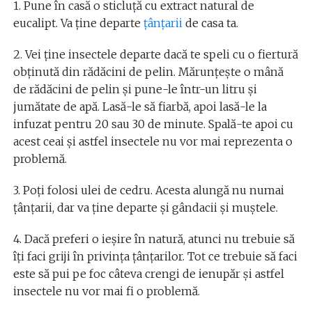
1. Pune în casă o sticluță cu extract natural de
eucalipt. Va ține departe
țânțarii
de casa ta.
2. Vei ține insectele departe dacă te speli cu o fiertură
obținută din rădăcini de pelin. Mărunțește o mână
de rădăcini de pelin și pune-le într-un litru și
jumătate de apă. Lasă-le să fiarbă, apoi lasă-le la
infuzat pentru 20 sau 30 de minute. Spală-te apoi cu
acest ceai și astfel insectele nu vor mai reprezenta o
problemă.
3. Poți folosi ulei de cedru. Acesta alungă nu numai
țânțarii, dar va ține departe și gândacii și muștele.
4. Dacă preferi o ieșire în natură, atunci nu trebuie să
îți faci griji în privința țânțarilor. Tot ce trebuie să faci
este să pui pe foc câteva crengi de ienupăr și astfel
insectele nu vor mai fi o problemă.