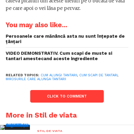
câteva picături din aceste uleiuri pe o bucată de vată
pe care apoi o vei lăsa pe pervaz.
You may also like...
Persoanele care mănâncă asta nu sunt înțepate de
țânțari
VIDEO DEMONSTRATIV. Cum scapi de muste si
tantari amestecand aceste ingrediente
RELATED TOPICS:
CUM ALUNGI TANTARII
,
CUM SCAPI DE TANTARI
,
MIROSURILE CARE ALUNGA TANTARII
CLICK TO COMMENT
More in Stil de viata
STIL DE VIATA