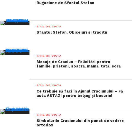
Rugaciune de Sfantul Stefan
STIL DE VIATA
Sfantul Stefan. Obiceiuri si traditii
STIL DE VIATA
Mesaje de Craciun – Felicitări pentru
familie, prieteni, soacră, mamă, tată, soră
STIL DE VIATA
Ce trebuie să faci în Ajunul Craciunului – Fă
asta ASTĂZI pentru belșug și bucurie!
STIL DE VIATA
Simbolurile Craciunului din punct de vedere
ortodox