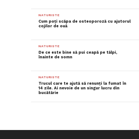
NATURISTE
Cum poți scăpa de osteoporoză cu ajutorul
cojilor de ouă
NATURISTE
De ce este bine să pui ceapă pe tălpi,
înainte de somn
NATURISTE
Trucul care te ajută să renunți la fumat în
14 zile. Ai nevoie de un singur lucru din
bucătărie