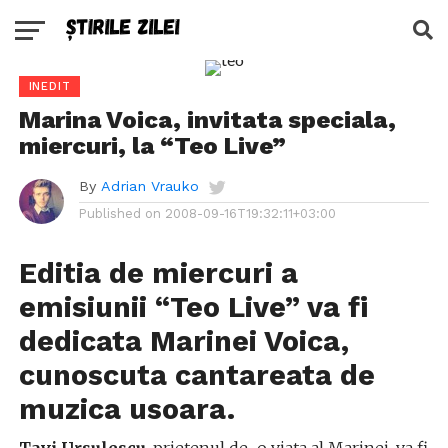
INEDIT
Marina Voica, invitata speciala,
miercuri, la “Teo Live”
By
Adrian Vrauko
Published on
2008-09-16T19:32:11+03:00
Editia de miercuri a
emisiunii “
Teo Live
” va fi
dedicata
Marinei Voica
,
cunoscuta cantareata de
muzica usoara.