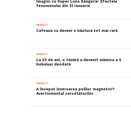
Imagini cu Super Luna Sângerie: Efectele
fenomenului din 21 ianuarie
INEDIT
Cafeaua va deveni o băutură tot mai rară
INEDIT
La 23 de ani, o tânără a devenit mămica a 5
bebeluși deodată
INEDIT
A început inversarea polilor magnetici?
Avertismentul cercetătorilor