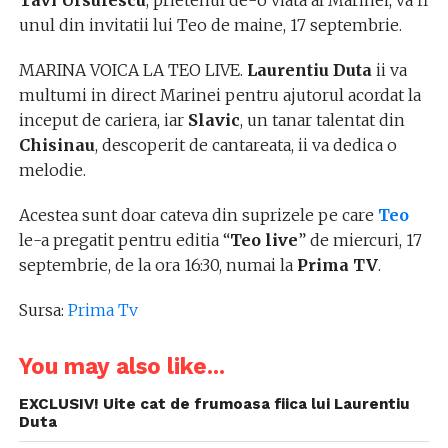
Tavi Ursulescu
, prietenul de-o viata al Marinei, va fi
unul din invitatii lui Teo de maine, 17 septembrie.
MARINA VOICA LA TEO LIVE.
Laurentiu Duta
ii va
multumi in direct Marinei pentru ajutorul acordat la
inceput de cariera, iar
Slavic
,
un tanar talentat din
Chisinau
, descoperit de cantareata, ii va dedica o
melodie.
Acestea sunt doar cateva din suprizele pe care
Teo
le-a pregatit pentru editia “
Teo live
” de miercuri, 17
septembrie, de la ora 16:30, numai la
Prima TV
.
Sursa:
Prima Tv
You may also like...
EXCLUSIV! Uite cat de frumoasa fiica lui Laurentiu
Duta