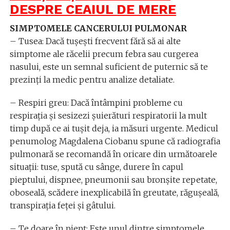
DESPRE CEAIUL DE MERE
SIMPTOMELE CANCERULUI PULMONAR
– Tusea: Dacă tușești frecvent fără să ai alte
simptome ale răcelii precum febra sau curgerea
nasului, este un semnal suficient de puternic să te
prezinți la medic pentru analize detaliate.
– Respiri greu: Dacă întâmpini probleme cu
respirația și sesizezi șuierături respiratorii la mult
timp după ce ai tușit deja, ia măsuri urgente. Medicul
penumolog Magdalena Ciobanu spune că radiografia
pulmonară se recomandă în oricare din următoarele
situații: tuse, spută cu sânge, durere în capul
pieptului, dispnee, pneumonii sau bronșite repetate,
oboseală, scădere inexplicabilă în greutate, răgușeală,
transpirația feței și gâtului.
– Te doare în piept: Este unul dintre simptomele