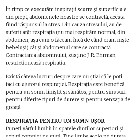
În timp ce executăm inspirații scurte și superficiale
din piept, abdomenele noastre se contractă, acesta
fiind răspunsul la stres. Din cauza stresului, au de
suferit atât respirația (nu mai respirăm normal, din
abdomen, așa cum o făceam încă de când eram niște
bebeluși) cât și abdomenul care se contractă.
Contractarea abdomnului, susține J. R. Ehrman,
restricționează respirația.
Există câteva lucruri despre care nu știai că le poți
faci cu ajutorul respirației. Respirația este benefică
pentru un somn liniștit și sănătos, pentru sinusuri,
pentru diferite tipuri de durere și pentru senzația de
greață.
RESPIRAȚIA PENTRU UN SOMN UȘOR
Puneți vârful limbii în spatele dinților superiori și
expiră complet pe gură. Ține limba acolo pe durata