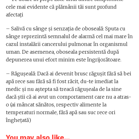
cele mai evidente că plămânii tăi sunt profund
afectați
– Salivă cu sânge și senzația de oboseală: Sputa cu
sânge reprezintă semnalul de alarmă cel mai mare în
cazul instalării cancerului pulmonar în organismul
uman. De asemenea, oboseala persistentă după
depunerea unui efort minim este îngrijorătoare.
– Răgușeală: Dacă ai devenit brusc răgușit fără să bei
apă rece sau fără să fi fost răcit, du-te imediat la
medic și nu aștepta să treacă răgușeala de la sine
dacă știi că ai avut un comportament care nu a atras-
o (ai mâncat sănătos, respectiv alimente la
temperaturi normale, fără apă sau suc rece ori
înghețată)
You may also like...