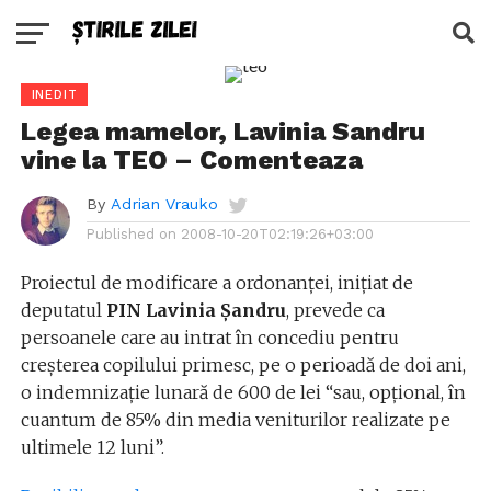
INEDIT
Legea mamelor, Lavinia Sandru
vine la TEO – Comenteaza
By
Adrian Vrauko
Published on
2008-10-20T02:19:26+03:00
Proiectul de modificare a ordonanţei, iniţiat de
deputatul
PIN Lavinia Şandru
, prevede ca
persoanele care au intrat în concediu pentru
creşterea copilului primesc, pe o perioadă de doi ani,
o indemnizaţie lunară de 600 de lei “sau, opţional, în
cuantum de 85% din media veniturilor realizate pe
ultimele 12 luni”.