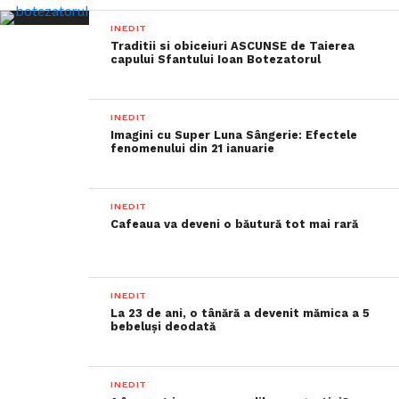
INEDIT
Traditii si obiceiuri ASCUNSE de Taierea
capului Sfantului Ioan Botezatorul
INEDIT
Imagini cu Super Luna Sângerie: Efectele
fenomenului din 21 ianuarie
INEDIT
Cafeaua va deveni o băutură tot mai rară
INEDIT
La 23 de ani, o tânără a devenit mămica a 5
bebeluși deodată
INEDIT