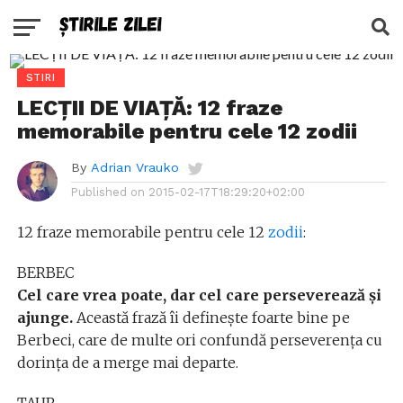
STIRI
LECȚII DE VIAȚĂ: 12 fraze
memorabile pentru cele 12 zodii
By
Adrian Vrauko
Published on
2015-02-17T18:29:20+02:00
12 fraze memorabile pentru cele 12
zodii
:
BERBEC
Cel care vrea poate, dar cel care perseverează și
ajunge.
Această frază îi definește foarte bine pe
Berbeci, care de multe ori confundă perseverența cu
dorința de a merge mai departe.