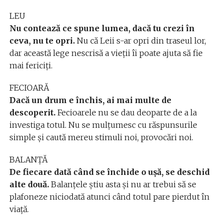
LEU
Nu contează ce spune lumea, dacă tu crezi în
ceva, nu te opri.
Nu că Leii s-ar opri din traseul lor,
dar această lege nescrisă a vieții îi poate ajuta să fie
mai fericiți.
FECIOARĂ
Dacă un drum e închis, ai mai multe de
descoperit.
Fecioarele nu se dau deoparte de a la
investiga totul. Nu se mulțumesc cu răspunsurile
simple și caută mereu stimuli noi, provocări noi.
BALANȚĂ
De fiecare dată când se închide o ușă, se deschid
alte două.
Balanțele știu asta și nu ar trebui să se
plafoneze niciodată atunci când totul pare pierdut în
viață.