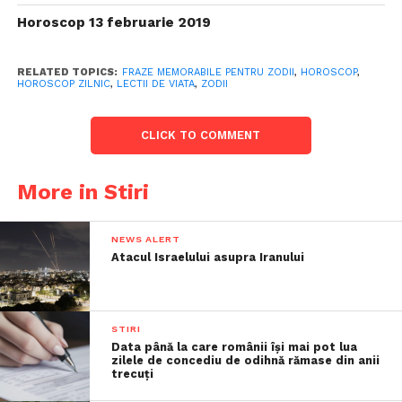
Horoscop 13 februarie 2019
RELATED TOPICS:
FRAZE MEMORABILE PENTRU ZODII
,
HOROSCOP
,
HOROSCOP ZILNIC
,
LECTII DE VIATA
,
ZODII
CLICK TO COMMENT
More in Stiri
NEWS ALERT
Atacul Israelului asupra Iranului
STIRI
Data până la care românii îşi mai pot lua
zilele de concediu de odihnă rămase din anii
trecuţi