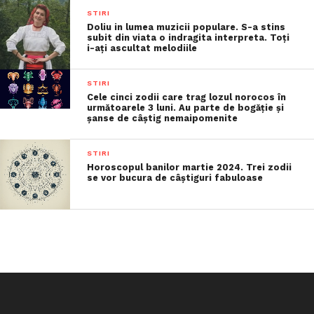
STIRI
Doliu in lumea muzicii populare. S-a stins
subit din viata o indragita interpreta. Toți
i-ați ascultat melodiile
STIRI
Cele cinci zodii care trag lozul norocos în
următoarele 3 luni. Au parte de bogăție și
șanse de câștig nemaipomenite
STIRI
Horoscopul banilor martie 2024. Trei zodii
se vor bucura de câștiguri fabuloase