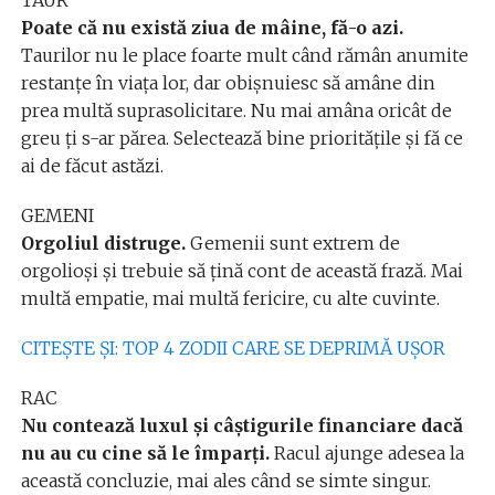
TAUR
Poate că nu există ziua de mâine, fă-o azi.
Taurilor nu le place foarte mult când rămân anumite
restanțe în viața lor, dar obișnuiesc să amâne din
prea multă suprasolicitare. Nu mai amâna oricât de
greu ți s-ar părea. Selectează bine prioritățile și fă ce
ai de făcut astăzi.
GEMENI
Orgoliul distruge.
Gemenii sunt extrem de
orgolioși și trebuie să țină cont de această frază. Mai
multă empatie, mai multă fericire, cu alte cuvinte.
CITEȘTE ȘI: TOP 4 ZODII CARE SE DEPRIMĂ UȘOR
RAC
Nu contează luxul și câștigurile financiare dacă
nu au cu cine să le împarți.
Racul ajunge adesea la
această concluzie, mai ales când se simte singur.