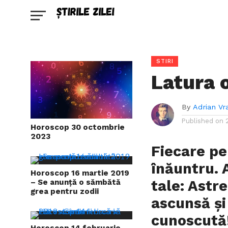
STIRI
Latura 
By
Adrian Vr
Published on
Horoscop 30 octombrie
2023
Fiecare p
înăuntru. A
Horoscop 16 martie 2019
tale: Astr
– Se anunță o sămbătă
grea pentru zodii
ascunsă și
cunoscută
Horoscop 14 februarie