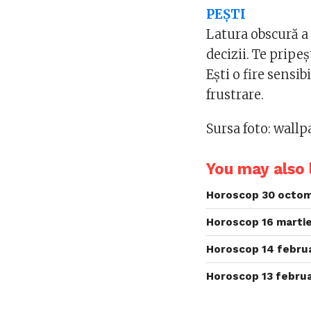
PEȘTI
Latura obscură a 
decizii. Te pripe
Ești o fire sensib
frustrare.
Sursa foto: wall
You may also l
Horoscop 30 octom
Horoscop 16 martie
Horoscop 14 februa
Horoscop 13 februa