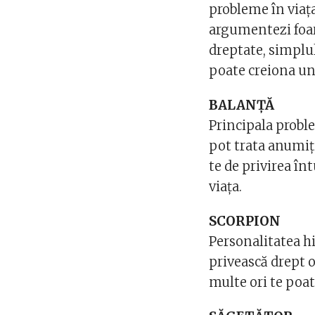
probleme în viața 
argumentezi foart
dreptate, simplul 
poate creiona un
BALANȚĂ
Principala proble
pot trata anumiți
te de privirea în
viața.
SCORPION
Personalitatea hi
privească drept o
multe ori te poat