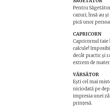
SĂGETĂTOR
Pentru Săgetător 
cazuri, însă au ș
pică unor persoa
CAPRICORN
Capricornul taie 
calcule! Imposibi
decât practic și 
extrem de materi
VĂRSĂTOR
Ești cel mai mist
niciodată pe depli
impresia unei zân
prințesă.