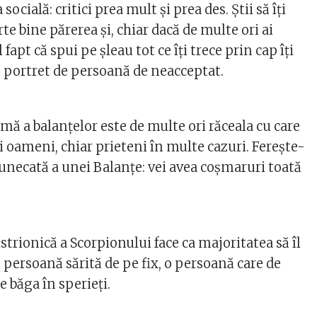
socială: critici prea mult și prea des. Știi să îți
e bine părerea și, chiar dacă de multe ori ai
fapt că spui pe șleau tot ce îți trece prin cap îți
 portret de persoană de neacceptat.
mă a balanțelor este de multe ori răceala cu care
 oameni, chiar prieteni în multe cazuri. Ferește-
tunecată a unei Balanțe: vei avea coșmaruri toată
strionică a Scorpionului face ca majoritatea să îl
 persoană sărită de pe fix, o persoană care de
e băga în sperieți.