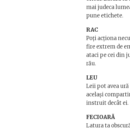
mai judeca lumea 
pune etichete.
RAC
Poți acționa necu
fire extrem de em
ataci pe cei din j
rău.
LEU
Leii pot avea ură
același comparti
instruit decât ei.
FECIOARĂ
Latura ta obscură