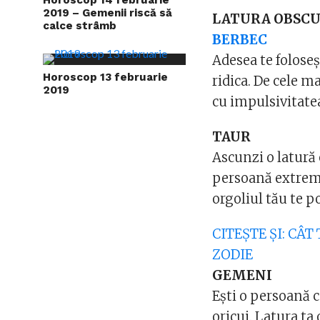
2019 – Gemenii riscă să
LATURA OBSCUR
calce strâmb
BERBEC
Adesea te foloseș
Horoscop 13 februarie
ridica. De cele ma
2019
cu impulsivitatea
TAUR
Ascunzi o latură 
persoană extrem d
orgoliul tău te p
CITEȘTE ȘI: CÂ
ZODIE
GEMENI
Ești o persoană c
oricui. Latura ta