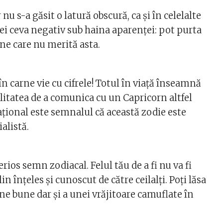
nu s-a găsit o latură obscură, ca și în celelalte
i ei ceva negativ sub haina aparenței: pot purta
ne care nu merită asta.
în carne vie cu cifrele! Totul în viață înseamnă
litatea de a comunica cu un Capricorn altfel
rațional este semnalul că această zodie este
alistă.
erios semn zodiacal. Felul tău de a fi nu va fi
n înțeles și cunoscut de către ceilalți. Poți lăsa
e bune dar și a unei vrăjitoare camuflate în