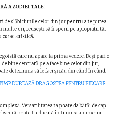
Ă A ZODIEI TALE:
ti de slăbiciunile celor din jur pentru a te putea
i multe ori, reușești să îi sperii pe apropiații tăi
 caracteristică.
egoistă care nu apare la prima vedere. Deși pari o
e bine centrată pe a face bine celor din jur,
oate determina să le faci și rău din când în când.
T TIMP DUREAZĂ DRAGOSTEA PENTRU FIECARE
omplexă. Versatilitatea ta poate da bătăi de cap
 obscură poate fi educată în timp, și anume: nu