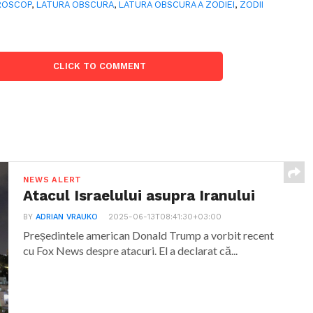
ROSCOP
,
LATURA OBSCURA
,
LATURA OBSCURA A ZODIEI
,
ZODII
CLICK TO COMMENT
NEWS ALERT
Atacul Israelului asupra Iranului
BY
ADRIAN VRAUKO
2025-06-13T08:41:30+03:00
Președintele american Donald Trump a vorbit recent
cu Fox News despre atacuri. El a declarat că...