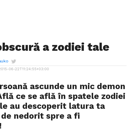
obscură a zodiei tale
auko
2015-06-22T11:24:55+03:00
ersoană ascunde un mic demon
flă ce se află în spatele zodiei
ele au descoperit latura ta
 de nedorit spre a fi
!