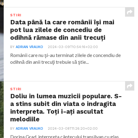
STIRI
Data până la care românii îşi mai
pot lua zilele de concediu de
odihnă rămase din anii trecuţi
BY
ADRIAN VRAUKO
2024-03-09T10:54:16+02:00
Românii care nu şi-au terminat zilele de concendiu de
odihnă din anii trecuţi trebuie să ştie...
STIRI
Doliu in lumea muzicii populare. S-
a stins subit din viata o indragita
interpreta. Toți i-ați ascultat
melodiile
BY
ADRIAN VRAUKO
2024-03-08T11:26:20+02:00
Dorina Grad, interpreta cântecului transilvan cu glas