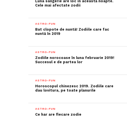
Luna sângerie are loc în această noapte.
Cele mai afectate zodii
ASTRO-FUN
Bat clopote de nuntă! Zodiile care fac
nuntă în 2019
ASTRO-FUN
Zodiile norocoase în luna februarie 2019!
Succesul e de partea lor
ASTRO-FUN
Horoscopul chinezesc 2019. Zodiile care
dau lovitura, pe toate planurile
ASTRO-FUN
Ce har are fiecare zodie