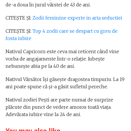
de-a doua în jurul vârstei de 43 de ani.
CITEȘTE ȘI:
Zodii feminine experte in arta seductiei
CITEȘTE ȘI:
Top 4 zodii care se despart cu greu de
fosta iubire
Nativul Capricorn este ceva mai reticent când vine
vorba de angajamente într-o relație. Iubește
nebunește abia pe la 40 de ani.
Nativul Vărsător își găsește dragostea timpuriu. La 19
ani poate spune că și-a găsit sufletul pereche.
Nativul zodiei Pești are parte numai de surprize
plăcute din punct de vedere amoros toată viața.
Adevărata iubire vine la 24 de ani.
You may also like...