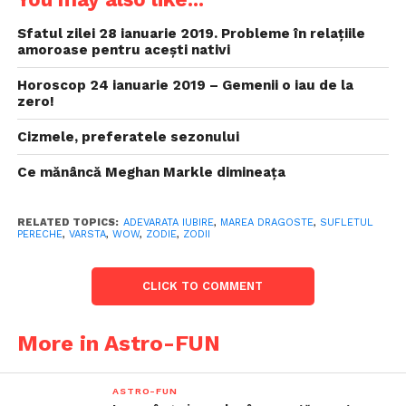
Sfatul zilei 28 ianuarie 2019. Probleme în relațiile
amoroase pentru acești nativi
Horoscop 24 ianuarie 2019 – Gemenii o iau de la
zero!
Cizmele, preferatele sezonului
Ce mănâncă Meghan Markle dimineața
RELATED TOPICS:
ADEVARATA IUBIRE
,
MAREA DRAGOSTE
,
SUFLETUL
PERECHE
,
VARSTA
,
WOW
,
ZODIE
,
ZODII
CLICK TO COMMENT
More in Astro-FUN
ASTRO-FUN