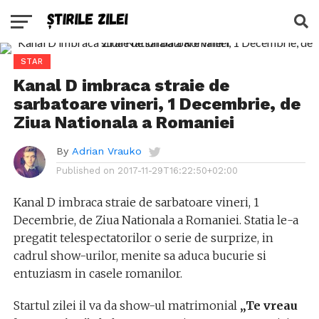
STAR
Kanal D imbraca straie de
sarbatoare vineri, 1 Decembrie, de
Ziua Nationala a Romaniei
By
Adrian Vrauko
Published on
2017-11-29T16:22:50+02:00
Kanal D imbraca straie de sarbatoare vineri, 1
Decembrie, de Ziua Nationala a Romaniei. Statia le-a
pregatit telespectatorilor o serie de surprize, in
cadrul show-urilor, menite sa aduca bucurie si
entuziasm in casele romanilor.
Startul zilei il va da show-ul matrimonial
„Te vreau