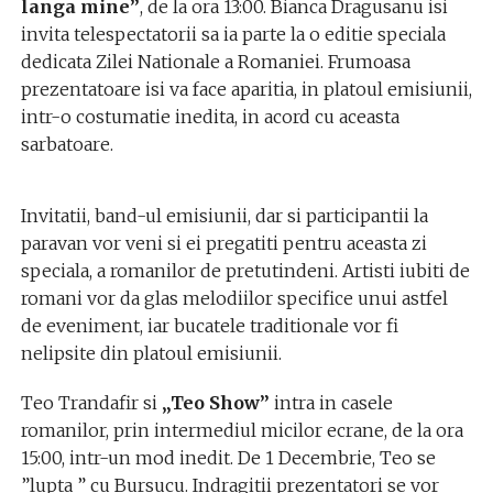
langa mine”
, de la ora 13:00. Bianca Dragusanu isi
invita telespectatorii sa ia parte la o editie speciala
dedicata Zilei Nationale a Romaniei. Frumoasa
prezentatoare isi va face aparitia, in platoul emisiunii,
intr-o costumatie inedita, in acord cu aceasta
sarbatoare.
Invitatii, band-ul emisiunii, dar si participantii la
paravan vor veni si ei pregatiti pentru aceasta zi
speciala, a romanilor de pretutindeni. Artisti iubiti de
romani vor da glas melodiilor specifice unui astfel
de eveniment, iar bucatele traditionale vor fi
nelipsite din platoul emisiunii.
Teo Trandafir si
„Teo Show”
intra in casele
romanilor, prin intermediul micilor ecrane, de la ora
15:00, intr-un mod inedit. De 1 Decembrie, Teo se
”lupta ” cu Bursucu. Indragitii prezentatori se vor