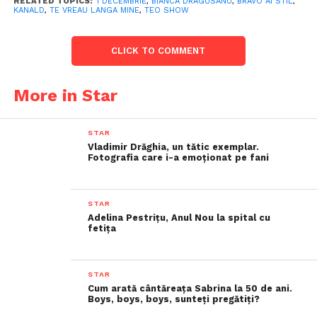
RELATED TOPICS:
1 DECEMBRIE
,
BIANCA DRAGUSANU
,
BRAVO AI STIL
,
KANALD
,
TE VREAU LANGA MINE
,
TEO SHOW
CLICK TO COMMENT
More in Star
STAR
Vladimir Drăghia, un tătic exemplar.
Fotografia care i-a emoționat pe fani
STAR
Adelina Pestrițu, Anul Nou la spital cu
fetița
STAR
Cum arată cântăreața Sabrina la 50 de ani.
Boys, boys, boys, sunteți pregătiți?