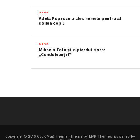
STAR
Adela Popescu a ales numele pentru al
doilea copil
STAR
Mihaela Tatu și-a pierdut sora:
„Condoleanțe!”
Copyright © 2016 Click Mag Theme. Theme by MVP Themes, powered by