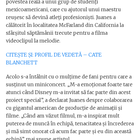
povestea reală a unui grup de studenți
mexicoamericani, care cu ajutorul unui maestru
reușesc să devină atleți profesioniști. Juanes a
călătorit în localitatea McFarland din California la
sfârșitul săptămânii trecute pentru a filma
videoclipul la melodie.
CITEȘTE ȘI: PROFIL DE VEDETĂ – CATE
BLANCHETT
Acolo s-a întâlnit cu o mulțime de fani pentru care a
susținut un miniconcert. „M-a emoționat foarte tare
atunci când Disney m-a invitat să fac parte din acest
proiect special”, a declarat Juanes despre colaborarea
cu gigantul american de producție de animații și
filme. „Când am văzut filmul, m-a inspirat mult
puterea de muncă în echipă, tenacitatea și încrederea
și mă simt onorat că acum fac parte și eu din această
echipă”, mai spune artistul.