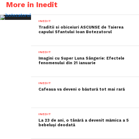
More in Inedit
INEDIT
Traditii si obiceiuri ASCUNSE de Taierea
capului Sfantului Ioan Botezatorul
INEDIT
Imagini cu Super Luna Sângerie: Efectele
fenomenului din 21 ianuarie
INEDIT
Cafeaua va deveni o băutură tot mai rară
INEDIT
La 23 de ani, o tânără a devenit mămica a 5
bebeluși deodată