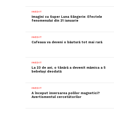
INEDIT
Imagini cu Super Luna Sângerie: Efectele
fenomenului din 21 ianuarie
INEDIT
Cafeaua va deveni o băutură tot mai rară
INEDIT
La 23 de ani, o tânără a devenit mămica a 5
bebeluși deodată
INEDIT
A început inversarea polilor magnetici?
Avertismentul cercetătorilor