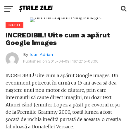
INEDIT
INCREDIBIL! Uite cum a apărut
Google Images
By
Ioan Adrian
Published on
2015-04-09T16:12:15+03:00
INCREDIBIL! Uite cum a apărut Google Images. Un
eveniment petrecut în urmă cu 15 ani avea să dea
naștere unui nou motor de căutare, prin care
internauții să caute direct imagini, nu doar text.
Atunci când Jennifer Lopez a pășit pe covorul roșu
de la Premiile Grammy 2000, toată lumea a fost
șocată de rochia inedită purtată de aceasta, o creația
fabuloasă a Donatellei Versace.