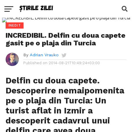
INEDIT
INCREDIBIL. Delfin cu doua capete
gasit pe o plaja din Turcia
By
Adrian Vrauko
Published on
2014-08-21T10:49:24+03:00
Delfin cu doua capete.
Descoperire nemaipomenita
pe o plaja din Turcia: Un
turist aflat in Izmir a
descoperit cadavrul unui
delfin care avea doua