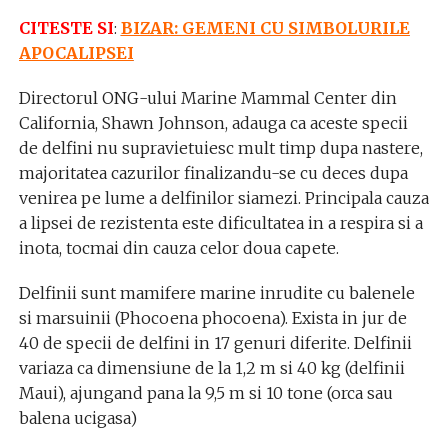
CITESTE SI
:
BIZAR: GEMENI CU SIMBOLURILE
APOCALIPSEI
Directorul ONG-ului Marine Mammal Center din
California, Shawn Johnson, adauga ca aceste specii
de delfini nu supravietuiesc mult timp dupa nastere,
majoritatea cazurilor finalizandu-se cu deces dupa
venirea pe lume a delfinilor siamezi. Principala cauza
a lipsei de rezistenta este dificultatea in a respira si a
inota, tocmai din cauza celor doua capete.
Delfinii sunt mamifere marine inrudite cu balenele
si marsuinii (Phocoena phocoena). Exista in jur de
40 de specii de delfini in 17 genuri diferite. Delfinii
variaza ca dimensiune de la 1,2 m si 40 kg (delfinii
Maui), ajungand pana la 9,5 m si 10 tone (orca sau
balena ucigasa)