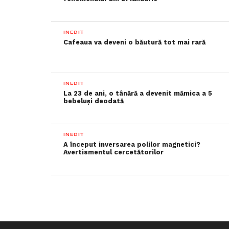
INEDIT
Cafeaua va deveni o băutură tot mai rară
INEDIT
La 23 de ani, o tânără a devenit mămica a 5
bebeluși deodată
INEDIT
A început inversarea polilor magnetici?
Avertismentul cercetătorilor