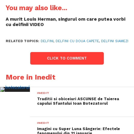
You may also like...
A murit Louis Herman, singurul om care putea vorbi
cu delfinii VIDEO
RELATED TOPICS:
DELFINI
,
DELFINI CU DOUA CAPETE
,
DELFINI SIAMEZI
CLICK TO COMMENT
More in Inedit
INEDIT
Traditii si obiceiuri ASCUNSE de Taierea
capului Sfantului Ioan Botezatorul
INEDIT
Imagini cu Super Luna Sângerie: Efectele
fenomenului din 21 ianuarie