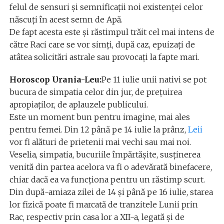
felul de sensuri și semnificații noi existenței celor
născuți în acest semn de Apă.
De fapt acesta este și răstimpul trăit cel mai intens de
către Raci care se vor simți, după caz, epuizați de
atâtea solicitări astrale sau provocați la fapte mari.
Horoscop Urania-Leu:
Pe 11 iulie unii nativi se pot
bucura de simpatia celor din jur, de prețuirea
apropiaților, de aplauzele publicului.
Este un moment bun pentru imagine, mai ales
pentru femei. Din 12 până pe 14 iulie la prânz,
Leii
vor fi alături de prietenii mai vechi sau mai noi.
Veselia, simpatia, bucuriile împărtășite, susținerea
venită din partea acelora va fi o adevărată binefacere,
chiar dacă ea va funcționa pentru un răstimp scurt.
Din după-amiaza zilei de 14 și până pe 16 iulie, starea
lor fizică poate fi marcată de tranzitele Lunii prin
Rac, respectiv prin casa lor a XII-a, legată și de