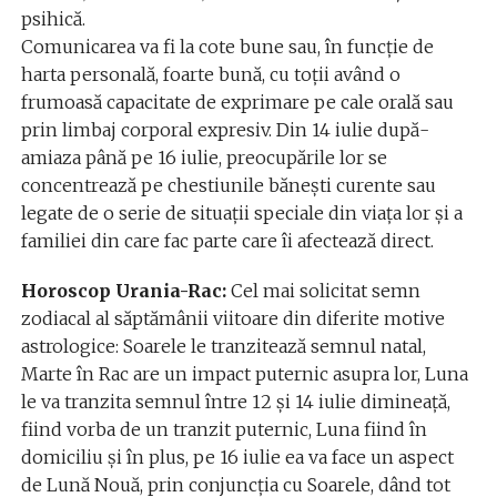
psihică.
Comunicarea va fi la cote bune sau, în funcție de
harta personală, foarte bună, cu toții având o
frumoasă capacitate de exprimare pe cale orală sau
prin limbaj corporal expresiv. Din 14 iulie după-
amiaza până pe 16 iulie, preocupările lor se
concentrează pe chestiunile bănești curente sau
legate de o serie de situații speciale din viața lor și a
familiei din care fac parte care îi afectează direct.
Horoscop Urania-Rac:
Cel mai solicitat semn
zodiacal al săptămânii viitoare din diferite motive
astrologice: Soarele le tranzitează semnul natal,
Marte în Rac are un impact puternic asupra lor, Luna
le va tranzita semnul între 12 și 14 iulie dimineață,
fiind vorba de un tranzit puternic, Luna fiind în
domiciliu și în plus, pe 16 iulie ea va face un aspect
de Lună Nouă, prin conjuncția cu Soarele, dând tot