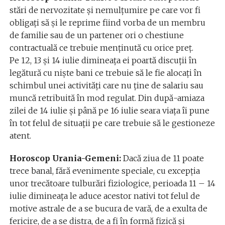
stări de nervozitate și nemulțumire pe care vor fi
obligați să și le reprime fiind vorba de un membru
de familie sau de un partener ori o chestiune
contractuală ce trebuie menținută cu orice preț.
Pe 12, 13 și 14 iulie dimineața ei poartă discuții în
legătură cu niște bani ce trebuie să le fie alocați în
schimbul unei activități care nu ține de salariu sau
muncă retribuită în mod regulat. Din după-amiaza
zilei de 14 iulie și până pe 16 iulie seara viața îi pune
în tot felul de situații pe care trebuie să le gestioneze
atent.
Horoscop Urania-Gemeni:
Dacă ziua de 11 poate
trece banal, fără evenimente speciale, cu excepția
unor trecătoare tulburări fiziologice, perioada 11 – 14
iulie dimineața le aduce acestor nativi tot felul de
motive astrale de a se bucura de vară, de a exulta de
fericire, de a se distra, de a fi în formă fizică și