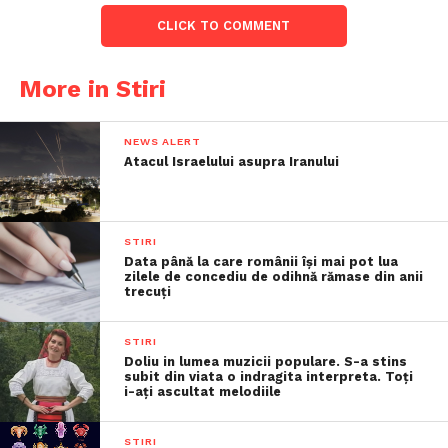
CLICK TO COMMENT
More in Stiri
NEWS ALERT
Atacul Israelului asupra Iranului
STIRI
Data până la care românii îşi mai pot lua
zilele de concediu de odihnă rămase din anii
trecuţi
STIRI
Doliu in lumea muzicii populare. S-a stins
subit din viata o indragita interpreta. Toți
i-ați ascultat melodiile
STIRI