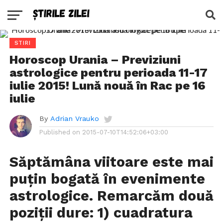
STIRI
Horoscop Urania – Previziuni
astrologice pentru perioada 11-17
iulie 2015! Lună nouă în Rac pe 16
iulie
By
Adrian Vrauko
Published on
2015-07-10T14:52:06+03:00
Săptămâna viitoare este mai
puțin bogată în evenimente
astrologice. Remarcăm două
poziții dure: 1) cuadratura