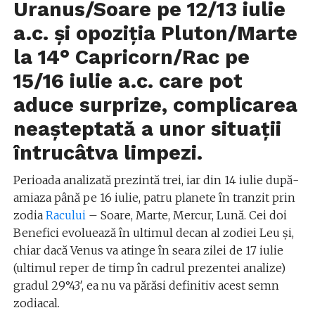
Uranus/Soare pe 12/13 iulie
a.c. și opoziția Pluton/Marte
la 14° Capricorn/Rac pe
15/16 iulie a.c. care pot
aduce surprize, complicarea
neașteptată a unor situații
întrucâtva limpezi.
Perioada analizată prezintă trei, iar din 14 iulie după-
amiaza până pe 16 iulie, patru planete în tranzit prin
zodia
Racului
– Soare, Marte, Mercur, Lună. Cei doi
Benefici evoluează în ultimul decan al zodiei Leu și,
chiar dacă Venus va atinge în seara zilei de 17 iulie
(ultimul reper de timp în cadrul prezentei analize)
gradul 29°43′, ea nu va părăsi definitiv acest semn
zodiacal.