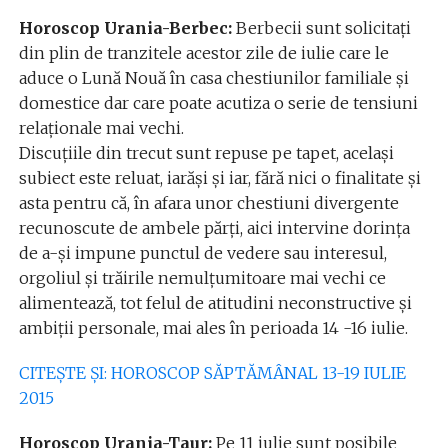
Horoscop Urania-Berbec:
Berbecii sunt solicitați
din plin de tranzitele acestor zile de iulie care le
aduce o Lună Nouă în casa chestiunilor familiale și
domestice dar care poate acutiza o serie de tensiuni
relaționale mai vechi.
Discuțiile din trecut sunt repuse pe tapet, același
subiect este reluat, iarăși și iar, fără nici o finalitate și
asta pentru că, în afara unor chestiuni divergente
recunoscute de ambele părți, aici intervine dorința
de a-și impune punctul de vedere sau interesul,
orgoliul și trăirile nemulțumitoare mai vechi ce
alimentează, tot felul de atitudini neconstructive și
ambiții personale, mai ales în perioada 14 -16 iulie.
CITEŞTE ŞI: HOROSCOP SĂPTĂMÂNAL 13-19 IULIE
2015
Horoscop Urania-Taur:
Pe 11 iulie sunt posibile