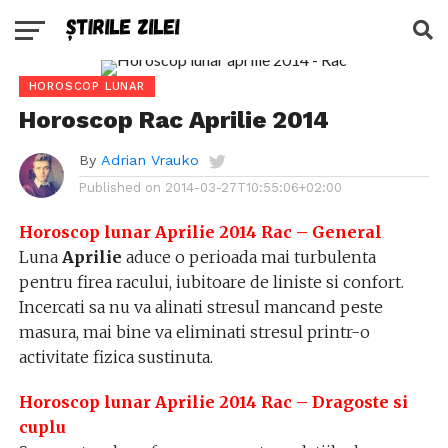
HOROSCOP LUNAR
Horoscop Rac Aprilie 2014
By
Adrian Vrauko
Published on
2014-03-27T10:55:06+02:00
Horoscop lunar Aprilie 2014 Rac – General
Luna
Aprilie
aduce o perioada mai turbulenta
pentru firea racului, iubitoare de liniste si confort.
Incercati sa nu va alinati stresul mancand peste
masura, mai bine va eliminati stresul printr-o
activitate fizica sustinuta.
Horoscop lunar Aprilie 2014 Rac – Dragoste si
cuplu