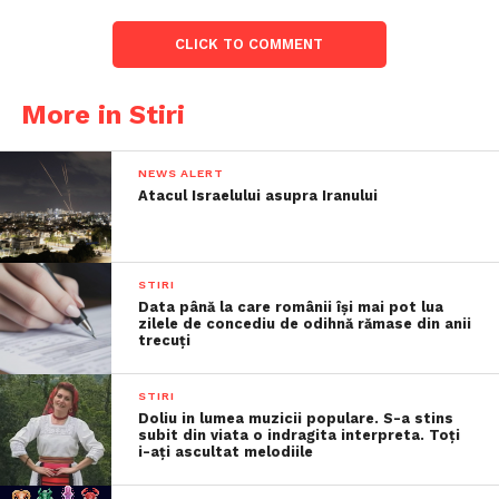
CLICK TO COMMENT
More in Stiri
NEWS ALERT
Atacul Israelului asupra Iranului
STIRI
Data până la care românii îşi mai pot lua
zilele de concediu de odihnă rămase din anii
trecuţi
STIRI
Doliu in lumea muzicii populare. S-a stins
subit din viata o indragita interpreta. Toți
i-ați ascultat melodiile