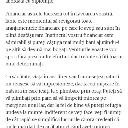
abordată cu diplomţie.
Financiar, astrele lucrează tot în favoarea voastră.
Iunie este momentul să revigoraţi toate
aranjamentele financiare pe care le aveţi sau sunt în
plină desfășurare. Instinctul vostru financiar este
admirabil și puteți câștiga mai mulți bani ajutându-i
pe alții să devină mai bogați. Veniturile voastre vor
spori fără prea multe eforturi dar trebuie să fiţi foarte
bine determinaţi.
Ca sănătate, viaţa în aer liber sau frumusețea naturii
nu reușesc să vă impresioneze, dar faceţi mişcare în
măsura în care ieşiţi la o plimbare prin oraş. Puteţi să
vă plimbaţi prin parc, să vă limpeiţi mintea pe
marginea unui lac, dar la fel de bine vă puteţi refugia
undeva la munte. Indiferent ce veţi face, veți fi uimiți
de cât rapid se simplifică lucrurile cărora credeaţi că
nu le mai daţi de capăt atunci când aveţi mintea