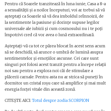
Pentru că Soarele tranzitează în luna iunie, Casa a 8-a
a sexualităţii şi a noilor începuturi, voi ar trebui să vă
aşteptaţi ca Soarele să vă dea imboldul reînnoirii, de
la sentimente la pasiune şi dorinţe supuse legilor
universale ale iubirii şi cum cosmosului nu i te poţi
împotrivi cred că vor avea o lună extraordinară.
Aşteptaţi-vă ca tot ce părea blocat în acest sens acum
să se deschidă, să arunce o umbră de lumină asupra
sentimentelor şi emoţiilor ascunse. Cei care sunt
singuri pot folosi acest tranzit pentru a începe relaţii
noi sau pentru a explora noi căi de stimulare a
plăcerii carnale. Pentru asta nu ar strica să puneţi în
dormitor un cristal roşu care să amplifice și mai mult
energia forței vitale din această zonă.
CITEȘTE AICI:
Totul despre zodia SCORPION