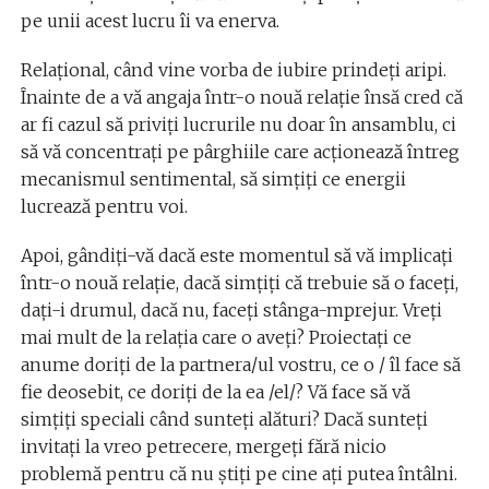
pe unii acest lucru îi va enerva.
Relaţional, când vine vorba de iubire prindeţi aripi.
Înainte de a vă angaja într-o nouă relaţie însă cred că
ar fi cazul să priviţi lucrurile nu doar în ansamblu, ci
să vă concentraţi pe pârghiile care acţionează întreg
mecanismul sentimental, să simţiţi ce energii
lucrează pentru voi.
Apoi, gândiţi-vă dacă este momentul să vă implicaţi
într-o nouă relaţie, dacă simţiţi că trebuie să o faceţi,
daţi-i drumul, dacă nu, faceţi stânga-mprejur. Vreţi
mai mult de la relaţia care o aveţi? Proiectaţi ce
anume doriţi de la partnera/ul vostru, ce o / îl face să
fie deosebit, ce doriţi de la ea /el/? Vă face să vă
simţiţi speciali când sunteţi alături? Dacă sunteţi
invitaţi la vreo petrecere, mergeţi fără nicio
problemă pentru că nu ştiţi pe cine aţi putea întâlni.