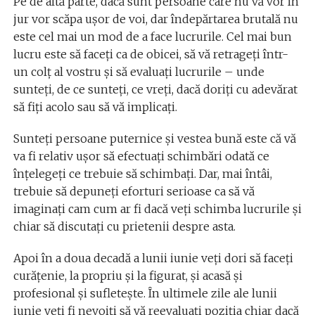
Pe de altă parte, dacă sunt persoane care nu vă vor în
jur vor scăpa uşor de voi, dar îndepărtarea brutală nu
este cel mai un mod de a face lucrurile. Cel mai bun
lucru este să faceţi ca de obicei, să vă retrageţi într-
un colţ al vostru şi să evaluaţi lucrurile – unde
sunteţi, de ce sunteţi, ce vreţi, dacă doriţi cu adevărat
să fiţi acolo sau să vă implicaţi.
Sunteţi persoane puternice şi vestea bună este că vă
va fi relativ ușor să efectuaţi schimbări odată ce
înţelegeţi ce trebuie să schimbaţi. Dar, mai întâi,
trebuie să depuneţi eforturi serioase ca să vă
imaginaţi cam cum ar fi dacă veţi schimba lucrurile şi
chiar să discutaţi cu prietenii despre asta.
Apoi în a doua decadă a lunii iunie veți dori să faceţi
curăţenie, la propriu şi la figurat, şi acasă şi
profesional şi sufleteşte. În ultimele zile ale lunii
iunie veţi fi nevoiţi să vă reevaluaţi poziţia chiar dacă