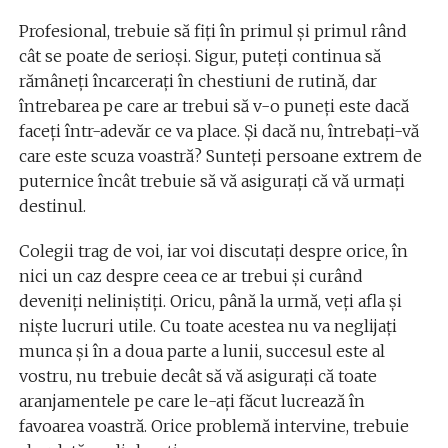
Profesional, trebuie să fiţi în primul şi primul rând
cât se poate de serioşi. Sigur, puteți continua să
rămâneţi încarceraţi în chestiuni de rutină, dar
întrebarea pe care ar trebui să v-o puneţi este dacă
faceţi într-adevăr ce va place. Și dacă nu, întrebaţi-vă
care este scuza voastră? Sunteţi persoane extrem de
puternice încât trebuie să vă asiguraţi că vă urmaţi
destinul.
Colegii trag de voi, iar voi discutaţi despre orice, în
nici un caz despre ceea ce ar trebui şi curând
deveniţi neliniştiţi. Oricu, până la urmă, veţi afla şi
nişte lucruri utile. Cu toate acestea nu va neglijaţi
munca şi în a doua parte a lunii, succesul este al
vostru, nu trebuie decât să vă asiguraţi că toate
aranjamentele pe care le-aţi făcut lucrează în
favoarea voastră. Orice problemă intervine, trebuie