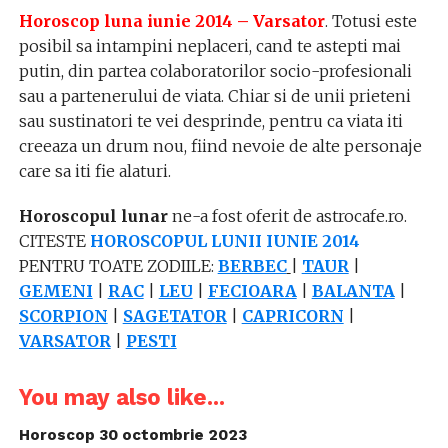
Horoscop luna iunie 2014 – Varsator
. Totusi este
posibil sa intampini neplaceri, cand te astepti mai
putin, din partea colaboratorilor socio-profesionali
sau a partenerului de viata. Chiar si de unii prieteni
sau sustinatori te vei desprinde, pentru ca viata iti
creeaza un drum nou, fiind nevoie de alte personaje
care sa iti fie alaturi.
Horoscopul lunar
ne-a fost oferit de astrocafe.ro.
CITESTE
HOROSCOPUL LUNII IUNIE 2014
PENTRU TOATE ZODIILE:
BERBEC
|
TAUR
|
GEMENI
|
RAC
|
LEU
|
FECIOARA
|
BALANTA
|
SCORPION
|
SAGETATOR
|
CAPRICORN
|
VARSATOR
|
PESTI
You may also like...
Horoscop 30 octombrie 2023