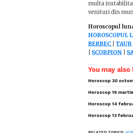
multa instabilita
venituri din munc
Horoscopul lun
HOROSCOPUL LU
BERBEC
|
TAUR
|
SCORPION
|
S
You may also l
Horoscop 30 octom
Horoscop 16 martie
Horoscop 14 februa
Horoscop 13 februa
RELATED TOPICS:
HO