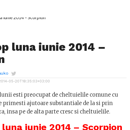
p luna iunie 2014 –
n
auko
2014-05-20T18:35:03+03:00
 lunii esti preocupat de cheltuielile comune cu
te primesti ajutoare substantiale de la si prin
, insa pe de alta parte cresc si cheltuielile.
luna iunie 2014 – Scorpion