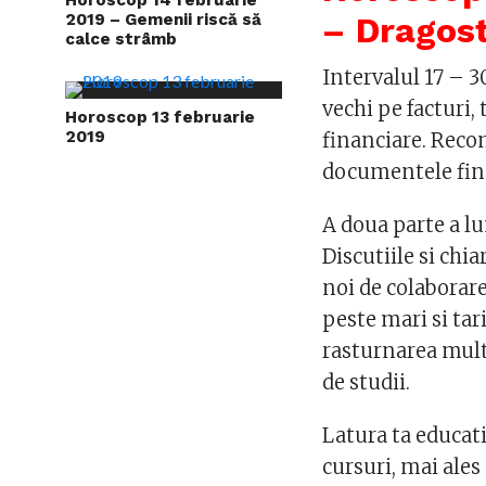
2019 – Gemenii riscă să
– Dragost
calce strâmb
Intervalul 17 – 3
vechi pe facturi, 
Horoscop 13 februarie
2019
financiare. Recom
documentele finan
A doua parte a lu
Discutiile si chia
noi de colaborare
peste mari si tar
rasturnarea multo
de studii.
Latura ta educat
cursuri, mai ales 