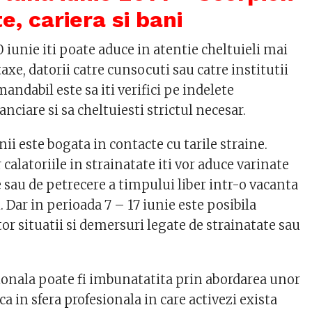
e, cariera si bani
0 iunie iti poate aduce in atentie cheltuieli mai
taxe, datorii catre cunsocuti sau catre institutii
andabil este sa iti verifici pe indelete
ciare si sa cheltuiesti strictul necesar.
nii este bogata in contacte cu tarile straine.
r calatoriile in strainatate iti vor aduce varinate
 sau de petrecere a timpului liber intr-o vacanta
i. Dar in perioada 7 – 17 iunie este posibila
r situatii si demersuri legate de strainatate sau
ionala poate fi imbunatatita prin abordarea unor
ca in sfera profesionala in care activezi exista