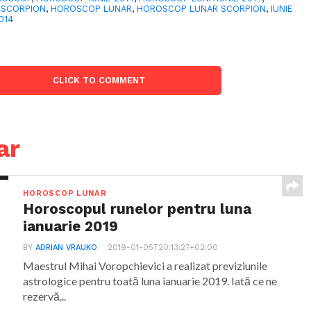
 SCORPION
,
HOROSCOP LUNAR
,
HOROSCOP LUNAR SCORPION
,
IUNIE
014
CLICK TO COMMENT
ar
HOROSCOP LUNAR
Horoscopul runelor pentru luna
ianuarie 2019
BY
ADRIAN VRAUKO
2019-01-05T20:13:27+02:00
Maestrul Mihai Voropchievici a realizat previziunile
astrologice pentru toată luna ianuarie 2019. Iată ce ne
rezervă...