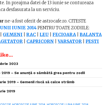
te. In preajma datei de 13 iunie se contureaza
a desfasurata la un serviciu.
ar
ne-a fost oferit de astrocafe.ro. CITESTE
NII IUNIE 2014
PENTRU TOATE ZODIILE:
|
GEMENI
|
RAC
|
LEU
|
FECIOARA
|
BALANTA
AGETATOR
|
CAPRICORN
|
VARSATOR
|
PESTI
ike...
brie 2023
 2019 – Se anunță o sămbătă grea pentru zodii
rie 2019 – Gemenii riscă să calce strâmb
rie 2019
ROSCOP
,
HOROSCOP IUNIE 2014
,
HOROSCOP LUNA IUNIE 2014
,