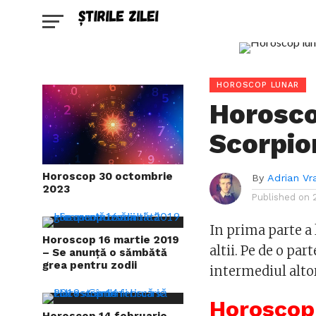
HOROSCOP LUNAR
Horosco
Scorpio
Horoscop 30 octombrie
By
Adrian Vr
2023
Published on
In prima parte a
Horoscop 16 martie 2019
altii. Pe de o par
– Se anunță o sămbătă
grea pentru zodii
intermediul altora
Horoscop 
Horoscop 14 februarie