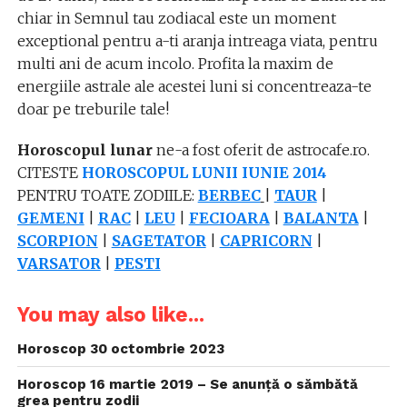
chiar in Semnul tau zodiacal este un moment
exceptional pentru a-ti aranja intreaga viata, pentru
multi ani de acum incolo. Profita la maxim de
energiile astrale ale acestei luni si concentreaza-te
doar pe treburile tale!
Horoscopul lunar
ne-a fost oferit de astrocafe.ro.
CITESTE
HOROSCOPUL LUNII IUNIE 2014
PENTRU TOATE ZODIILE:
BERBEC
|
TAUR
|
GEMENI
|
RAC
|
LEU
|
FECIOARA
|
BALANTA
|
SCORPION
|
SAGETATOR
|
CAPRICORN
|
VARSATOR
|
PESTI
You may also like...
Horoscop 30 octombrie 2023
Horoscop 16 martie 2019 – Se anunță o sămbătă
grea pentru zodii