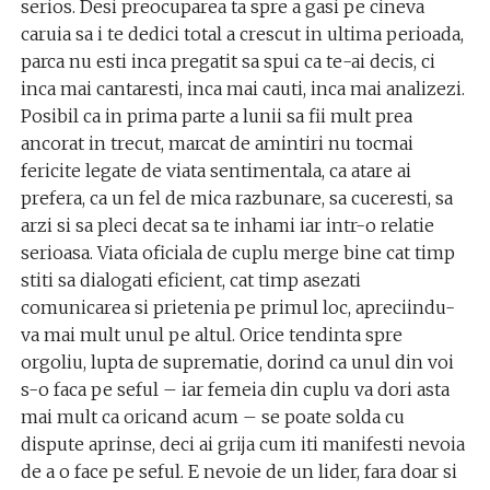
serios. Desi preocuparea ta spre a gasi pe cineva
caruia sa i te dedici total a crescut in ultima perioada,
parca nu esti inca pregatit sa spui ca te-ai decis, ci
inca mai cantaresti, inca mai cauti, inca mai analizezi.
Posibil ca in prima parte a lunii sa fii mult prea
ancorat in trecut, marcat de amintiri nu tocmai
fericite legate de viata sentimentala, ca atare ai
prefera, ca un fel de mica razbunare, sa cuceresti, sa
arzi si sa pleci decat sa te inhami iar intr-o relatie
serioasa. Viata oficiala de cuplu merge bine cat timp
stiti sa dialogati eficient, cat timp asezati
comunicarea si prietenia pe primul loc, apreciindu-
va mai mult unul pe altul. Orice tendinta spre
orgoliu, lupta de suprematie, dorind ca unul din voi
s-o faca pe seful – iar femeia din cuplu va dori asta
mai mult ca oricand acum – se poate solda cu
dispute aprinse, deci ai grija cum iti manifesti nevoia
de a o face pe seful. E nevoie de un lider, fara doar si