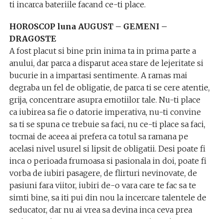
ti incarca bateriile facand ce-ti place.
HOROSCOP luna AUGUST – GEMENI –
DRAGOSTE
A fost placut si bine prin inima ta in prima parte a
anului, dar parca a disparut acea stare de lejeritate si
bucurie in a impartasi sentimente. A ramas mai
degraba un fel de obligatie, de parca ti se cere atentie,
grija, concentrare asupra emotiilor tale. Nu-ti place
ca iubirea sa fie o datorie imperativa, nu-ti convine
sa ti se spuna ce trebuie sa faci, nu ce-ti place sa faci,
tocmai de aceea ai prefera ca totul sa ramana pe
acelasi nivel usurel si lipsit de obligatii. Desi poate fi
inca o perioada frumoasa si pasionala in doi, poate fi
vorba de iubiri pasagere, de flirturi nevinovate, de
pasiuni fara viitor, iubiri de-o vara care te fac sa te
simti bine, sa iti pui din nou la incercare talentele de
seducator, dar nu ai vrea sa devina inca ceva prea