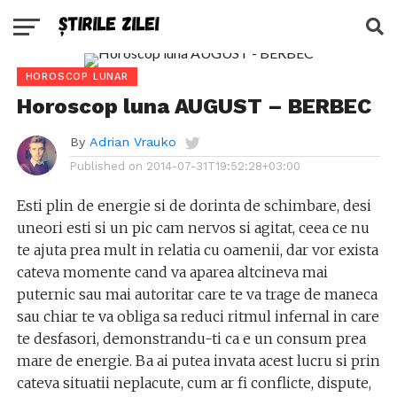
HOROSCOP LUNAR
Horoscop luna AUGUST – BERBEC
By
Adrian Vrauko
Published on
2014-07-31T19:52:28+03:00
Esti plin de energie si de dorinta de schimbare, desi
uneori esti si un pic cam nervos si agitat, ceea ce nu
te ajuta prea mult in relatia cu oamenii, dar vor exista
cateva momente cand va aparea altcineva mai
puternic sau mai autoritar care te va trage de maneca
sau chiar te va obliga sa reduci ritmul infernal in care
te desfasori, demonstrandu-ti ca e un consum prea
mare de energie. Ba ai putea invata acest lucru si prin
cateva situatii neplacute, cum ar fi conflicte, dispute,