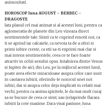
animozitati.
HOROSCOP luna AUGUST – BERBEC –
DRAGOSTE
Iata planul cel mai animat si al acestei luni, pentru ca
aglomeratia de planete din Leu vizeaza direct
sentimentele tale. Simti ca te cuprind emotii noi, ca
ti se aprind iar calcaiele, ca nevoia ta de a oferi si
primi iubire creste, ca stii sa-ti exprimi mai clar si
mai intens sentimentele, ceea ce te face foarte
atractiv in ochii sexului opus. Intalnirea dintre Venus
si Jupiter de aici, din Leu, pe la mijlocul acestei lunii,
poate avea efecte miraculoase asupra celor care sunt
in cautarea iubirii, oferindu-le norocul unei noi
iubiri, dar si asupra celor deja implicati in relatii mai
vechi, pentru ca anima spiritele, le da mai mult curaj
sa se bucure de ceea ce simt, sau (re)aprinde flacara
iubirii la cote maxime. Daca visai pasiune, luna