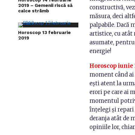
2019 – Gemenii riscă să
constructivă, vezi
calce strâmb
măsura, deci altfe
palpabile. Dacă m
Horoscop 13 februarie
artistice, cu atât
2019
asumate, pentru c
energie!
Horoscop iunie 
moment când ai p
eşti atent la urm
erori pe care ai 
momentul potrivi
înţelegi şi repar
deranja atât de m
opiniile lor, chia