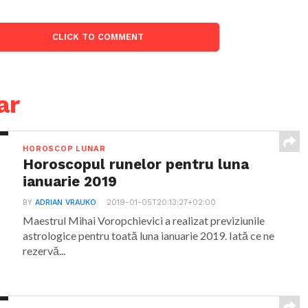
CLICK TO COMMENT
ar
HOROSCOP LUNAR
Horoscopul runelor pentru luna
ianuarie 2019
BY
ADRIAN VRAUKO
2019-01-05T20:13:27+02:00
Maestrul Mihai Voropchievici a realizat previziunile
astrologice pentru toată luna ianuarie 2019. Iată ce ne
rezervă...