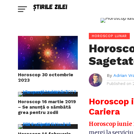
HOROSCOP LUNAR
Horosco
Sagetat
Horoscop 30 octombrie
By
Adrian Vr
2023
Published on
Horoscop i
Horoscop 16 martie 2019
– Se anunță o sămbătă
Cariera
grea pentru zodii
Horoscop iunie 
mergi la serviciu
Horoscop 14 februarie