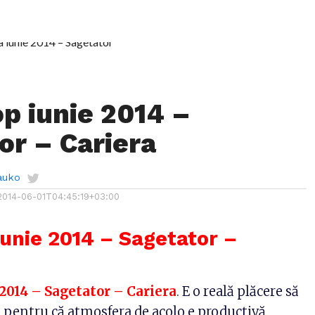
p iunie 2014 –
or – Cariera
auko
2014-06-01T04:45:19+03:00
unie 2014 – Sagetator –
2014 – Sagetator – Cariera
.
E o reală plăcere să
, pentru că atmosfera de acolo e productivă,