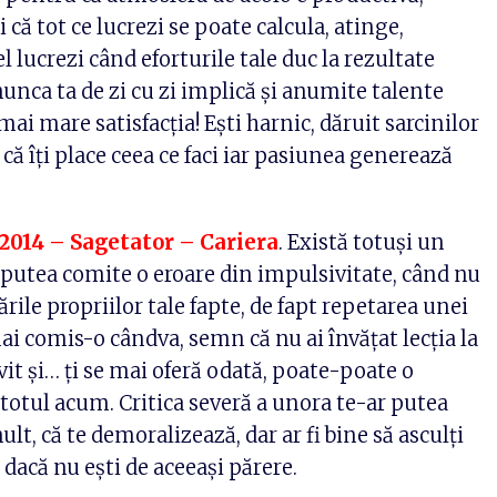
 că tot ce lucrezi se poate calcula, atinge,
l lucrezi când eforturile tale duc la rezultate
unca ta de zi cu zi implică şi anumite talente
 mai mare satisfacţia! Eşti harnic, dăruit sarcinilor
ă îţi place ceea ce faci iar pasiunea generează
2014 – Sagetator – Cariera
. Există totuşi un
utea comite o eroare din impulsivitate, când nu
ările propriilor tale fapte, de fapt repetarea unei
mai comis-o cândva, semn că nu ai învăţat lecţia la
t şi… ţi se mai oferă odată, poate-poate o
i totul acum. Critica severă a unora te-ar putea
ult, că te demoralizează, dar ar fi bine să asculţi
r dacă nu eşti de aceeaşi părere.