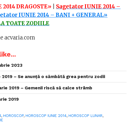
IE 2014 DRAGOSTE»
|
Sagetator IUNIE 2014 –
etator IUNIE 2014 – BANI + GENERAL»
A TOATE ZODIILE
de acvaria.com
ike...
brie 2023
 2019 – Se anunță o sămbătă grea pentru zodii
rie 2019 – Gemenii riscă să calce strâmb
rie 2019
4
,
HOROSCOP
,
HOROSCOP IUNIE 2014
,
HOROSCOP LUNAR
,
IE