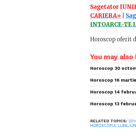
Sagetator IUN
CARIERA»
|
Sag
INTOARCE-TE L
Horoscop oferit 
You may also l
Horoscop 30 octom
Horoscop 16 martie
Horoscop 14 februa
Horoscop 13 februa
RELATED TOPICS:
201
HOROSCOPUL LUNII
,
IUN