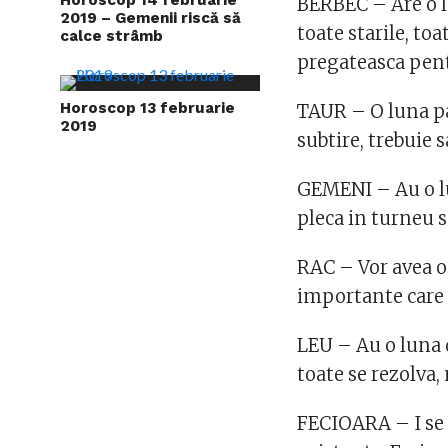
BERBEC – Are o lu
2019 – Gemenii riscă să
toate starile, toat
calce strâmb
pregateasca pent
Horoscop 13 februarie
TAUR – O luna pa
2019
subtire, trebuie s
GEMENI – Au o lu
pleca in turneu s
RAC – Vor avea o 
importante care 
LEU – Au o luna d
toate se rezolva,
FECIOARA – I se p