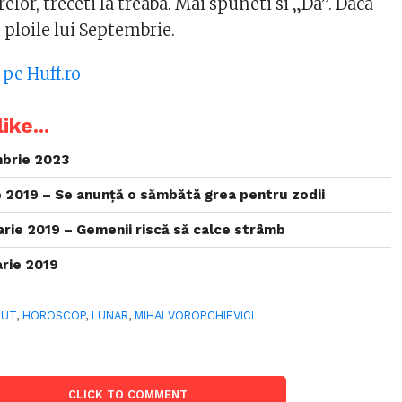
elor, treceti la treaba. Mai spuneti si „Da”. Daca
 ploile lui Septembrie.
 pe Huff.ro
ike...
brie 2023
 2019 – Se anunță o sămbătă grea pentru zodii
rie 2019 – Gemenii riscă să calce strâmb
rie 2019
GUT
,
HOROSCOP
,
LUNAR
,
MIHAI VOROPCHIEVICI
CLICK TO COMMENT