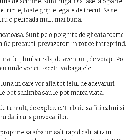
na de actiune. Sunt rugati sa lase la o parte
e fricile, toate grijile legate de trecut. Sa se
ru o perioada mult mai buna.
catoasa. Sunt pe o pojghita de gheata foarte
a fie precauti, prevazatori in tot ce intreprind.
na de plimbareala, de aventuri, de voiaje. Pot
au unde vor ei. Faceti-va bagajele.
luna in care vor afla tot felul de adevaruri
le pot schimba sau le pot marca viata.
e tumult, de explozie. Trebuie sa fiti calmi si
 nu dati curs provocarilor.
ropune sa aiba un salt rapid calitativ in