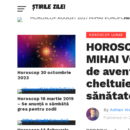
HOROSCOP LUNAR
HOROSC
MIHAI V
de aven
Horoscop 30 octombrie
2023
cheltuie
sănătat
Horoscop 16 martie 2019
– Se anunță o sămbătă
grea pentru zodii
By
Adrian Vr
Published on
Horoscop 14 februarie