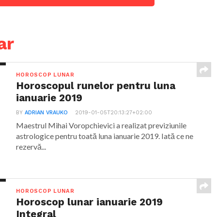
ar
HOROSCOP LUNAR
Horoscopul runelor pentru luna
ianuarie 2019
BY
ADRIAN VRAUKO
2019-01-05T20:13:27+02:00
Maestrul Mihai Voropchievici a realizat previziunile
astrologice pentru toată luna ianuarie 2019. Iată ce ne
rezervă...
HOROSCOP LUNAR
Horoscop lunar ianuarie 2019
Integral