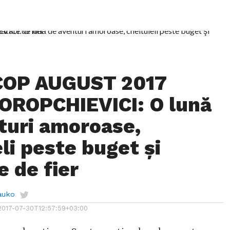
OP AUGUST 2017
OROPCHIEVICI: O lună
turi amoroase,
li peste buget şi
e de fier
auko
2017-07-30T12:57:59+03:00