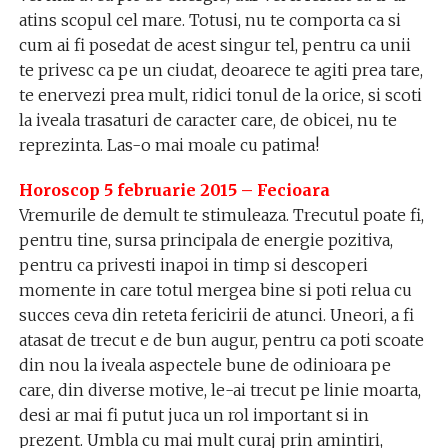
atins scopul cel mare. Totusi, nu te comporta ca si
cum ai fi posedat de acest singur tel, pentru ca unii
te privesc ca pe un ciudat, deoarece te agiti prea tare,
te enervezi prea mult, ridici tonul de la orice, si scoti
la iveala trasaturi de caracter care, de obicei, nu te
reprezinta. Las-o mai moale cu patima!
Horoscop 5 februarie 2015 – Fecioara
Vremurile de demult te stimuleaza. Trecutul poate fi,
pentru tine, sursa principala de energie pozitiva,
pentru ca privesti inapoi in timp si descoperi
momente in care totul mergea bine si poti relua cu
succes ceva din reteta fericirii de atunci. Uneori, a fi
atasat de trecut e de bun augur, pentru ca poti scoate
din nou la iveala aspectele bune de odinioara pe
care, din diverse motive, le-ai trecut pe linie moarta,
desi ar mai fi putut juca un rol important si in
prezent. Umbla cu mai mult curaj prin amintiri,