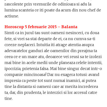
rascoleste prin vremurile de odinioara si adu la
lumina scanteia ce iti poate da acum din nou chef de
actiune.
Horoscop 5 februarie 2015 – Balanta
Simti ca in jurul tau sunt oameni nesinceri, cu doua
fete, si vrei sa stai departe de ei, ca nu cumva sa-ti
creeze neplaceri. Intuitia iti atrage atentia asupra
adevaratelor ganduri ale oamenilor din preajma ta
ceea ce e un mare atu, deoarece vei reusi sa te izolezi
mai bine in acele medii unde planeaza relele intentii,
ipocrizia, prietenia falsa. Mai bine singur decat intr-o
companie mincinoasa! Dar nu exagera totusi: avand
impresia ca peste tot sunt numai inamici, ai putea
tine la distanta si oameni care ar merita increderea
ta, dar, din prudenta, le interzici si lor accesul catre
tine.