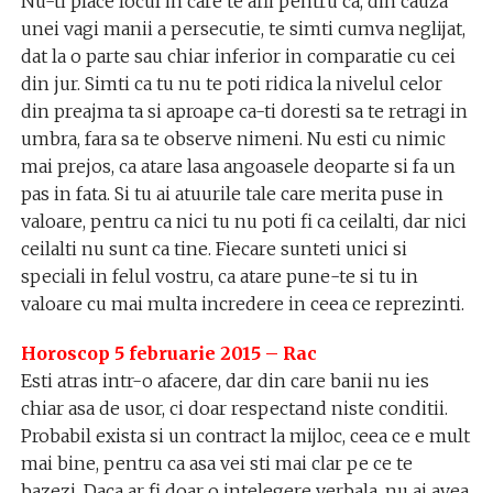
Nu-ti place locul in care te afli pentru ca, din cauza
unei vagi manii a persecutie, te simti cumva neglijat,
dat la o parte sau chiar inferior in comparatie cu cei
din jur. Simti ca tu nu te poti ridica la nivelul celor
din preajma ta si aproape ca-ti doresti sa te retragi in
umbra, fara sa te observe nimeni. Nu esti cu nimic
mai prejos, ca atare lasa angoasele deoparte si fa un
pas in fata. Si tu ai atuurile tale care merita puse in
valoare, pentru ca nici tu nu poti fi ca ceilalti, dar nici
ceilalti nu sunt ca tine. Fiecare sunteti unici si
speciali in felul vostru, ca atare pune-te si tu in
valoare cu mai multa incredere in ceea ce reprezinti.
Horoscop 5 februarie 2015 – Rac
Esti atras intr-o afacere, dar din care banii nu ies
chiar asa de usor, ci doar respectand niste conditii.
Probabil exista si un contract la mijloc, ceea ce e mult
mai bine, pentru ca asa vei sti mai clar pe ce te
bazezi. Daca ar fi doar o intelegere verbala, nu ai avea