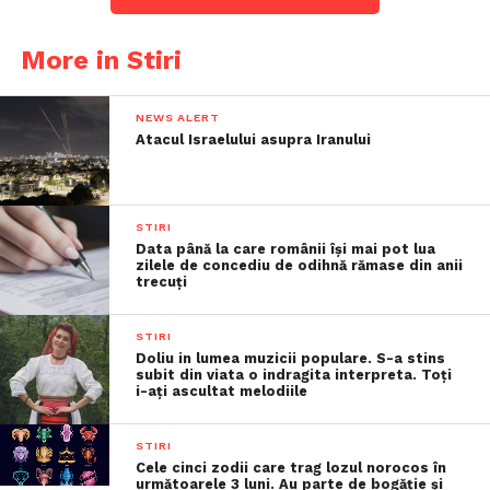
More in Stiri
NEWS ALERT
Atacul Israelului asupra Iranului
STIRI
Data până la care românii îşi mai pot lua
zilele de concediu de odihnă rămase din anii
trecuţi
STIRI
Doliu in lumea muzicii populare. S-a stins
subit din viata o indragita interpreta. Toți
i-ați ascultat melodiile
STIRI
Cele cinci zodii care trag lozul norocos în
următoarele 3 luni. Au parte de bogăție și