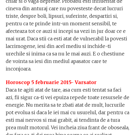
chiar si o vaga depresie. Probabil esti influentat de
cineva din anturaj care nu povesteste decat lucruri
triste, despre boli, lipsuri, suferinte, despartiri si,
pentru ca te prinde intr-un moment sensibil, te
afecteaza tot ce auzi si incepi sa vezi in jur doar ce e
mai urat. Daca stii ca esti atat de vulnerabil la povesti
lacrimogene, iesi din acel mediu si inchide-ti
urechile si inima ca sa nu le mai auzi. E o chestiune
de vointa sa iesi din mediul apasator care te
inconjoara.
Horoscop 5 februarie 2015- Varsator
Daca te agiti atat de tare, asa cum esti tentat sa faci
azi, fii sigur ca-ti vei epuiza repede toate resursele de
energie. Nu merita sa te zbati atat de mult, lucrurile
pot evolua si daca le iei mai cu usurelul, dar pentru ca
esti mai nervos si mai grabit, ai tendinta de a tura
prea mult motorul. Vei incheia ziua frant de oboseala,