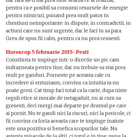
dar fara sa-ti dai prea bine seama ce ai realizat,
pentru ca e posibil sa consumi resursele de energie
pentru nimicuri, punand prea mult patos in
chestiuni neimportante: in dispute, in contradictii, in
actiuni care nu sunt urgente, dar le faci tu sa para.
Greu de spus fii calm, pentru ca nu prea reusesti.
Horoscop 5 februarie 2015- Pesti
Constiinta te impinge intr-o directie un pic cam
indrazneata pentru tine, dar nu trebuie sa stai prea
mult pe ganduri. Porneste pe aceasta cale cu
incredere si entuziasm, convins ca intuitia ta nu
poate gresi. Cat timp faci total ca la carte, dupa niste
reguli etice si morale de netagaduit, nu ai cum sa
gresesti, deci mergi mai departe pe drumul pe care
ai pornit. Nu te gandi nici la riscuri, nici la pericole, ci
fii convins ca forta aceasta care te impinge inainte
este una pozitiva si benefica scopurilor tale. Nu
astepta miracole de la altii, ci totul e in tine: pune la