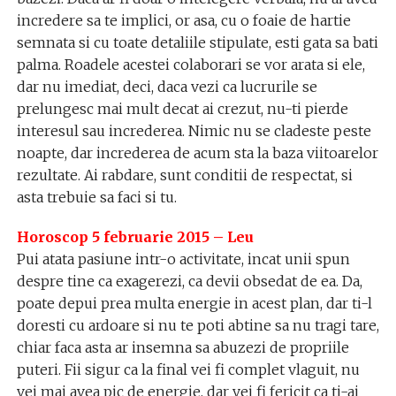
incredere sa te implici, or asa, cu o foaie de hartie
semnata si cu toate detaliile stipulate, esti gata sa bati
palma. Roadele acestei colaborari se vor arata si ele,
dar nu imediat, deci, daca vezi ca lucrurile se
prelungesc mai mult decat ai crezut, nu-ti pierde
interesul sau increderea. Nimic nu se cladeste peste
noapte, dar increderea de acum sta la baza viitoarelor
rezultate. Ai rabdare, sunt conditii de respectat, si
asta trebuie sa faci si tu.
Horoscop 5 februarie 2015 – Leu
Pui atata pasiune intr-o activitate, incat unii spun
despre tine ca exagerezi, ca devii obsedat de ea. Da,
poate depui prea multa energie in acest plan, dar ti-l
doresti cu ardoare si nu te poti abtine sa nu tragi tare,
chiar faca asta ar insemna sa abuzezi de propriile
puteri. Fii sigur ca la final vei fi complet vlaguit, nu
vei mai avea pic de energie, dar vei fi fericit ca ti-ai