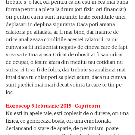
trebuie s-o faci, ori pentru ca nu esti in cea mai buna
forma pentru a pleca la drum (ori fizic, ori financiar),
ori pentru ca nu sunt intrunite toate conditiile unei
deplasari in deplina siguranta. Daca poti amana
calatoria pe altadata, ar fi mai bine, dar inainte de
orice analizeaza conditiile acestei calatorii, ca nu
cumva sa fii influentat negativ de cineva care de fapt
vrea sa te tina acasa. Oricat de obosit ai fi sau oricat
de ocupat, o iesire afara din mediul tau cotidian nu
strica, ci ti-ar fi de folos, dar trebuie sa analizezi mai
intai daca tu chiar poti sa pleci acum, daca nu cumva
sunt piedici mai mari decat vointa ta care te tin pe
loc.
Horoscop 5 februarie 2015- Capricorn
Nu esti in apele tale, esti coplesit de o durere, ori una
fizica, ce genereaza boala, ori una emotionala,
declansand o stare de apatie, de pesimism, poate