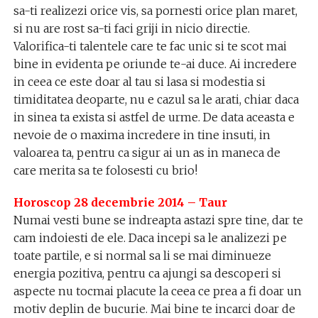
sa-ti realizezi orice vis, sa pornesti orice plan maret,
si nu are rost sa-ti faci griji in nicio directie.
Valorifica-ti talentele care te fac unic si te scot mai
bine in evidenta pe oriunde te-ai duce. Ai incredere
in ceea ce este doar al tau si lasa si modestia si
timiditatea deoparte, nu e cazul sa le arati, chiar daca
in sinea ta exista si astfel de urme. De data aceasta e
nevoie de o maxima incredere in tine insuti, in
valoarea ta, pentru ca sigur ai un as in maneca de
care merita sa te folosesti cu brio!
Horoscop 28 decembrie 2014 – Taur
Numai vesti bune se indreapta astazi spre tine, dar te
cam indoiesti de ele. Daca incepi sa le analizezi pe
toate partile, e si normal sa li se mai diminueze
energia pozitiva, pentru ca ajungi sa descoperi si
aspecte nu tocmai placute la ceea ce prea a fi doar un
motiv deplin de bucurie. Mai bine te incarci doar de