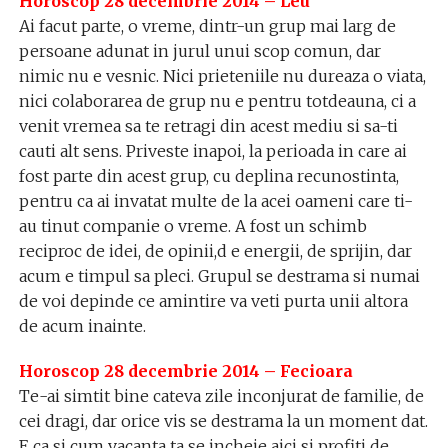
Horoscop 28 decembrie 2014 – Leu
Ai facut parte, o vreme, dintr-un grup mai larg de
persoane adunat in jurul unui scop comun, dar
nimic nu e vesnic. Nici prieteniile nu dureaza o viata,
nici colaborarea de grup nu e pentru totdeauna, ci a
venit vremea sa te retragi din acest mediu si sa-ti
cauti alt sens. Priveste inapoi, la perioada in care ai
fost parte din acest grup, cu deplina recunostinta,
pentru ca ai invatat multe de la acei oameni care ti-
au tinut companie o vreme. A fost un schimb
reciproc de idei, de opinii,d e energii, de sprijin, dar
acum e timpul sa pleci. Grupul se destrama si numai
de voi depinde ce amintire va veti purta unii altora
de acum inainte.
Horoscop 28 decembrie 2014 – Fecioara
Te-ai simtit bine cateva zile inconjurat de familie, de
cei dragi, dar orice vis se destrama la un moment dat.
E ca si cum vacanta ta se incheie aici si profiti de