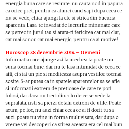
energia buna care se resimte, nu cauta nod in papura
ca orice pret, pentru ca atunci cand sapi dupa ceea ce
nu se vede, chiar ajungi la ele si strica din bucuria
aparenta. Lasa-te invadat de lucrurile minunate care
se petrec in jurul tau si arata-ti fericirea cat mai clar,
cat mai sonor, cat mai energic, pentru ca ai motive!
Horoscop 28 decembrie 2014 – Gemeni
Informatia care ajunge azi la urechea ta poate nu
suna tocmai bine, dar nu te lasa intimidat de ceea ce
afli, ci stai un pic si mediteaza asupra vestilor tocmai
sosite. S-ar putea ca in spatele aparentelor sa se afle
si informatii extrem de pretioase de care te poti
folosi, dar daca nu treci dincolo de ce se vede la
suprafata, risti sa pierzi detalii extrem de utile. Poate
acum, pe loc, nu auzi chiar ceea ce ai fi dorit tu sa
auzi, poate nu vine in forma mult visata, dar dupa o
vreme vei descoperi ca stirea aceasta era cel mai bun