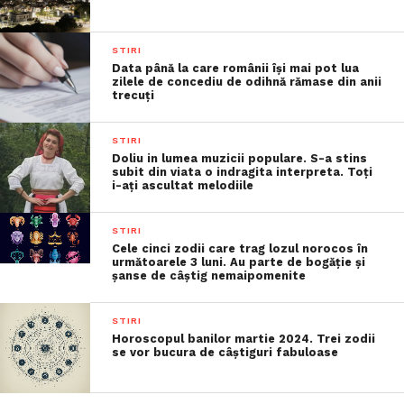
STIRI
Data până la care românii îşi mai pot lua
zilele de concediu de odihnă rămase din anii
trecuţi
STIRI
Doliu in lumea muzicii populare. S-a stins
subit din viata o indragita interpreta. Toți
i-ați ascultat melodiile
STIRI
Cele cinci zodii care trag lozul norocos în
următoarele 3 luni. Au parte de bogăție și
șanse de câștig nemaipomenite
STIRI
Horoscopul banilor martie 2024. Trei zodii
se vor bucura de câștiguri fabuloase