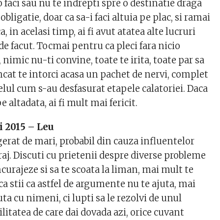
o faci sau nu te indrepti spre o destinatie draga
 obligatie, doar ca sa-i faci altuia pe plac, si ramai
 in acelasi timp, ai fi avut atatea alte lucruri
e facut. Tocmai pentru ca pleci fara nicio
 nimic nu-ti convine, toate te irita, toate par sa
cat te intorci acasa un pachet de nervi, complet
lul cum s-au desfasurat etapele calatoriei. Daca
 altadata, ai fi mult mai fericit.
i 2015 – Leu
gerat de mari, probabil din cauza influentelor
aj. Discuti cu prietenii despre diverse probleme
incurajeze si sa te scoata la liman, mai mult te
 stii ca astfel de argumente nu te ajuta, mai
ta cu nimeni, ci lupti sa le rezolvi de unul
ilitatea de care dai dovada azi, orice cuvant