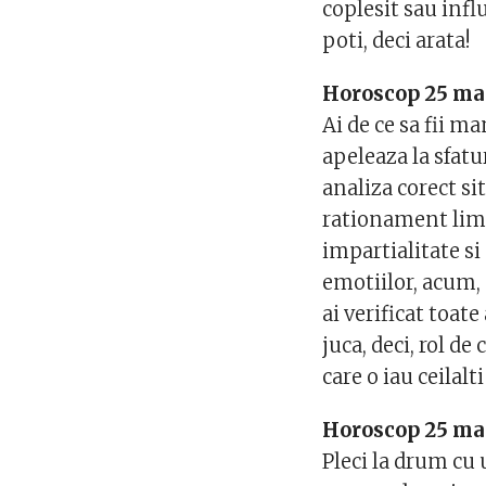
coplesit sau influ
poti, deci arata!
Horoscop 25 ma
Ai de ce sa fii m
apeleaza la sfatu
analiza corect si
rationament limp
impartialitate si
emotiilor, acum, 
ai verificat toat
juca, deci, rol de
care o iau ceilalt
Horoscop 25 ma
Pleci la drum cu 