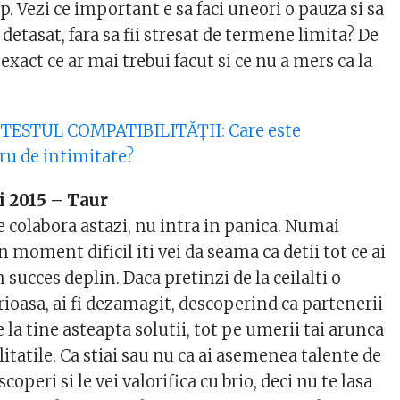
p. Vezi ce important e sa faci uneori o pauza si sa
 detasat, fara sa fii stresat de termene limita? De
exact ce ar mai trebui facut si ce nu a mers ca la
ESTUL COMPATIBILITĂŢII: Care este
ru de intimitate?
i 2015 – Taur
e colabora astazi, nu intra in panica. Numai
 moment dificil iti vei da seama ca detii tot ce ai
succes deplin. Daca pretinzi de la ceilalti o
ioasa, ai fi dezamagit, descoperind ca partenerii
e la tine asteapta solutii, tot pe umerii tai arunca
itatile. Ca stiai sau nu ca ai asemenea talente de
escoperi si le vei valorifica cu brio, deci nu te lasa