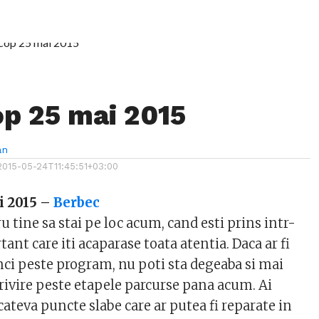
p 25 mai 2015
an
2015-05-24T11:45:51+03:00
i 2015 –
Berbec
u tine sa stai pe loc acum, cand esti prins intr-
ant care iti acaparase toata atentia. Daca ar fi
nci peste program, nu poti sta degeaba si mai
rivire peste etapele parcurse pana acum. Ai
ateva puncte slabe care ar putea fi reparate in