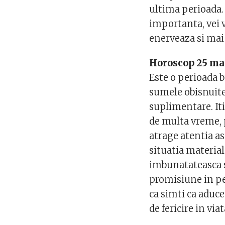
ultima perioada. 
importanta, vei 
enerveaza si mai
Horoscop 25 mai
Este o perioada b
sumele obisnuite
suplimentare. Iti
de multa vreme, p
atrage atentia as
situatia material
imbunatateasca s
promisiune in per
ca simti ca aduce
de fericire in viat