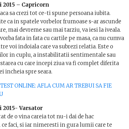
i 2015 – Capricorn
aca sa crezi tot ce-ti spune persoana iubita.
ite ca in spatele vorbelor frumoase s-ar ascunde
re, mai devreme sau mai tarziu, va iesi la iveala.
 vorba fata in fata cu cartile pe masa, ca nu cumva
ntre voi indoiala care va subrezi relatia. Este o
ilor in cuplu, a instabilitatii sentimentale sau
starea cu care incepi ziua va fi complet diferita
ei incheia spre seara.
EST ONLINE: AFLA CUM AR TREBUI SA FIE
U
 2015- Varsator
t de o vina careia tot nu-i dai de hac
ce faci, si iar nimeresti in gura lumii care te