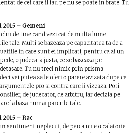
entat de cei care il iau pe nu se poate in brate. Tu
i 2015 – Gemeni
andru de tine cand vezi cat de multa lume
rile tale. Multi se bazeaza pe capacitatea ta de a
tuatiile in care sunt ei implicati, pentru ca ai un
ede, o judecata justa, ce se bazeaza pe
 detasare. Tu nu treci nimic prin prisma
deci vei putea sa le oferi o parere avizata dupa ce
e argumentele pro si contra care ii vizeaza. Poti
 consilier, de judecator, de arbitru, iar decizia pe
i are la baza numai parerile tale.
i 2015 – Rac
un sentiment neplacut, de parca nu e o calatorie