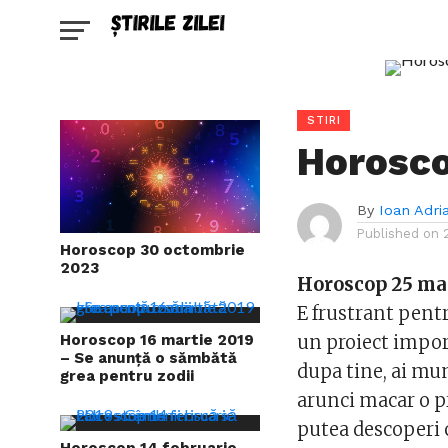
STIRI
Horosco
By
Ioan Adri
Published on
Horoscop 30 octombrie
2023
Horoscop 25 ma
E frustrant pentr
Horoscop 16 martie 2019
un proiect import
– Se anunță o sămbătă
dupa tine, ai mu
grea pentru zodii
arunci macar o p
putea descoperi c
Horoscop 14 februarie