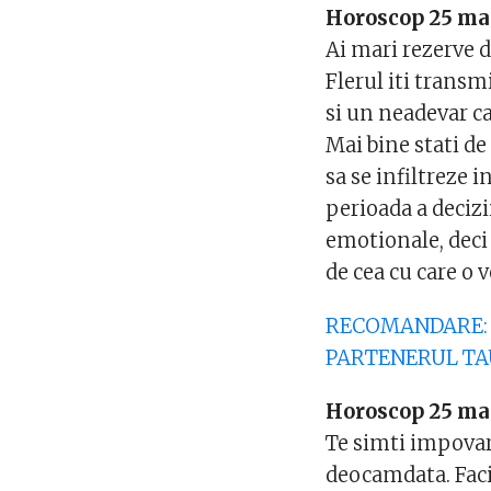
Horoscop 25 ma
Ai mari rezerve d
Flerul iti transm
si un neadevar ca
Mai bine stati de
sa se infiltreze i
perioada a decizi
emotionale, deci 
de cea cu care o v
RECOMANDARE: T
PARTENERUL TA
Horoscop 25 mai
Te simti impovara
deocamdata. Faci 