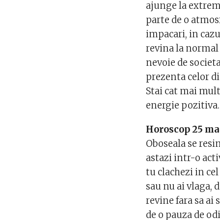
ajunge la extreme 
parte de o atmosf
impacari, in cazu
revina la normal 
nevoie de societat
prezenta celor di
Stai cat mai mult 
energie pozitiva.
Horoscop 25 ma
Oboseala se resim
astazi intr-o ac
tu clachezi in ce
sau nu ai vlaga, d
revine fara sa ai
de o pauza de odi