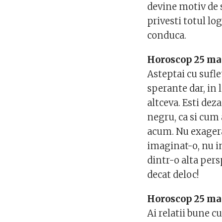
devine motiv de st
privesti totul log
conduca.
Horoscop 25 mai
Asteptai cu sufle
sperante dar, in 
altceva. Esti deza
negru, ca si cum 
acum. Nu exagera:
imaginat-o, nu i
dintr-o alta pers
decat deloc!
Horoscop 25 ma
Ai relatii bune c