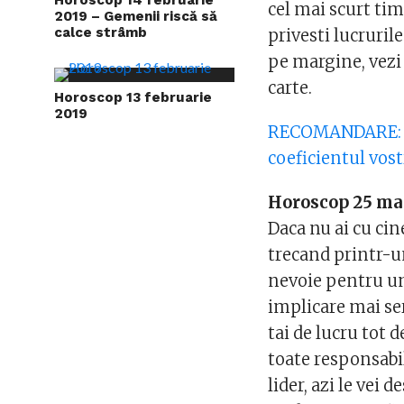
cel mai scurt tim
2019 – Gemenii riscă să
calce strâmb
privesti lucrurile
pe margine, vezi 
carte.
Horoscop 13 februarie
2019
RECOMANDARE: T
coeficientul vost
Horoscop 25 ma
Daca nu ai cu cin
trecand printr-un
nevoie pentru un 
implicare mai ser
tai de lucru tot d
toate responsabil
lider, azi le vei d