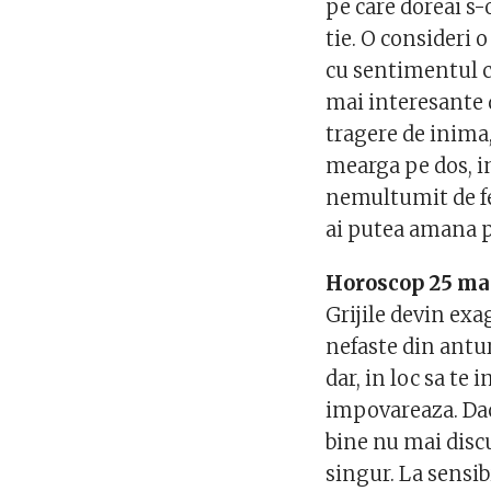
pe care doreai s-
tie. O consideri o
cu sentimentul ca,
mai interesante d
tragere de inima,
mearga pe dos, in
nemultumit de fe
ai putea amana pe
Horoscop 25 ma
Grijile devin exa
nefaste din antur
dar, in loc sa te 
impovareaza. Daca
bine nu mai discu
singur. La sensib