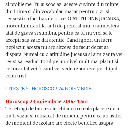
si probleme. Tu ai scos azi aceste cuvinte din minte,
din inima si din vocabular, macar pentru o zi, si
reusesti sa faci haz de orice. O ATITUDINE JUCAUSA,
inocenta, infantila, ar fi de preferat intr-o atmosfera
atat de grava si sumbra, pentru ca tu nu vrei sa le
accepti sau sa le dai atentie. Cand ignori un lucru
neplacut, acesta nu are altceva de facut decat sa
dispara. Numai cu o atitudine jucausa si amuzanta vei
reusi sa readuci totul pe un nivel mult mai placut si
ce incantat vei fi cand vei vedea zambete pe chipul
celui trist!
CITEȘTE ȘI: HOROSCOP 24 NOIEMBRIE
Horoscop 23 noiembrie 2014- Taur
Te retragi de buna voie, chiar cu o reala placere de a
nu fi vazut si remarcat de nimeni, pentru ca un astfel
de moment de izolare are efecte benefice asupra