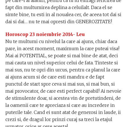
pe care-l ai alaturi, pentru ca tu iti extragi fericirea de
fapt din multumirea deplina a celuilalt. Daca el se
simte bine, tu esti in al noualea cer, de aceea tot dai si
dai si dai… nu te mai opresti din GENEROZITATE!
Horoscop 23 noiembrie 2014- Leu
Nu te multumi cu nivelul la care ai ajuns, chiar daca
pare, in acest moment, maximum la care puteai visa!
Mai ai POTENTIAL, se poate si mai bine de atat, deci
mai cauta un nivel superior celui de fata. Tinteste si
mai sus, nu te opri din urcus, pentru ca planul la care
ai ajuns acum si de care esti mandru e de fapt
punctul de start spre ceva si mai sus, si mai bun, si
mai provocator, de care esti perfect capabil! Ai nevoie
de stimulente doar, si acestea vin de pretutindeni, de
la oamenii care te apreciaza si care au incredere in
puterile tale. Cand ei sunt atat de generosi in laude, ii
crezi si, de dragul lor prinzi curaj sa treci la etajul
urmator, orice ar cere acesta!