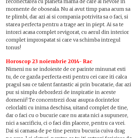
reconectarea cu planeta mama de care ai nevoie in
momente de oboseala. Nu ai avut timp pana acum sa
te plimbi, dar azi ai si compania potrivita sa o faci, si
starea perfecta pentru a trage aer in piept. Ai sa te
intorci acasa complet revigorat, cu aerul din interior
complet improspatat si care va schimba intregul
tonus!
Horoscop 23 noiembrie 2014- Rac
Nimeni nu se indoieste de ce parinte minunat esti
tu, de ce gazda perfecta esti pentru cei care iti calca
pragul sau ce talent fantastic ai prin bucatarie, dar azi
pur si simplu debordezi de inspiratie in aceste
domenii! Te concentrezi doar asupra dorintelor
celorlalti cu inima deschisa, uitand complet de tine,
dar o faci cu o bucurie care nu arata nici a supunere,
nici a sacrificiu, ci o faci din placere, pentru ca vrei.
Dai si camasa de pe tine pentru bucuria cuiva drag