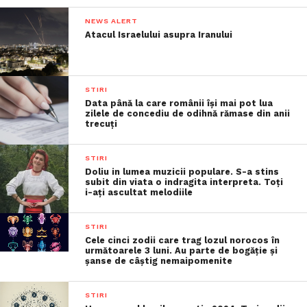
NEWS ALERT
Atacul Israelului asupra Iranului
STIRI
Data până la care românii îşi mai pot lua
zilele de concediu de odihnă rămase din anii
trecuţi
STIRI
Doliu in lumea muzicii populare. S-a stins
subit din viata o indragita interpreta. Toți
i-ați ascultat melodiile
STIRI
Cele cinci zodii care trag lozul norocos în
următoarele 3 luni. Au parte de bogăție și
șanse de câștig nemaipomenite
STIRI