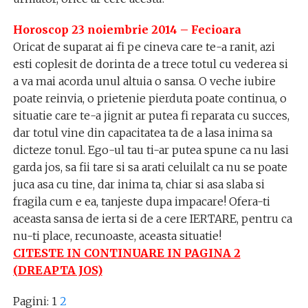
Horoscop 23 noiembrie 2014 – Fecioara
Oricat de suparat ai fi pe cineva care te-a ranit, azi
esti coplesit de dorinta de a trece totul cu vederea si
a va mai acorda unul altuia o sansa. O veche iubire
poate reinvia, o prietenie pierduta poate continua, o
situatie care te-a jignit ar putea fi reparata cu succes,
dar totul vine din capacitatea ta de a lasa inima sa
dicteze tonul. Ego-ul tau ti-ar putea spune ca nu lasi
garda jos, sa fii tare si sa arati celuilalt ca nu se poate
juca asa cu tine, dar inima ta, chiar si asa slaba si
fragila cum e ea, tanjeste dupa impacare! Ofera-ti
aceasta sansa de ierta si de a cere IERTARE, pentru ca
nu-ti place, recunoaste, aceasta situatie!
CITESTE IN CONTINUARE IN PAGINA 2
(DREAPTA JOS)
Pagini:
1
2