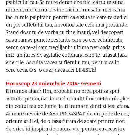
psihicului tau. Sa nu te deranjeze nici ca nu te suna
nimeni, nici ca nu-ti vine nici un musafir, nici ca nu
faci nimic palpitant, pentru ca e ziua in care te dedici
un pic sufletului tau, nevoilor tale cele mai profunde.
Stand doar tu de vorba cu tine insuti, vei descoperi
ca au ramas puncte restante care se cer echilibrate,
semn ca te-ai cam neglijat in ultima perioada, prins
intr-un iures de agitatie cotidiana care te-a lasat fara
energie. Asculta vocea sufletului tau, pentru ca iti
cere ceva. O s-o auzi, daca faci LINISTE!
Horoscop 23 noiembrie 2014- Gemeni
E frumos afara? Hm, probabil nu prea poti sa spui
asta din prima, dar in ciuda conditiilor meteorologice
din coltul tau de lume, ia-ti inima in dinti si iesi afara.
Ai mare nevoie de AER PROASPAT, de un petic de cer,
oricum ar fi el, de o raza furata de soare printre nori,
de orice iti inspira tie natura vie, pentru ca aceasta e