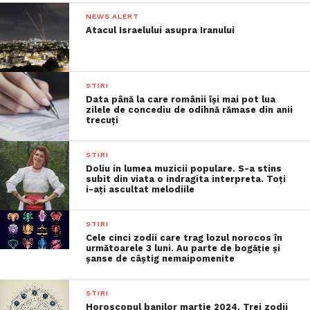
NEWS ALERT
Atacul Israelului asupra Iranului
STIRI
Data până la care românii îşi mai pot lua
zilele de concediu de odihnă rămase din anii
trecuţi
STIRI
Doliu in lumea muzicii populare. S-a stins
subit din viata o indragita interpreta. Toți
i-ați ascultat melodiile
STIRI
Cele cinci zodii care trag lozul norocos în
următoarele 3 luni. Au parte de bogăție și
șanse de câștig nemaipomenite
STIRI
Horoscopul banilor martie 2024. Trei zodii