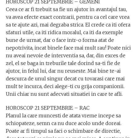
HOROSCOP 21 SEPTEMBRIE – GEMENI
Ceea ce ar fi trebuit sa fie un ajutor in avantajul tau,
va avea efecte exact contrarii, pentru ca cel care vrea
sa te ajute azi, mai degraba strica. El crede ca iti ofera
sfaturi utile, ca iti ridica moralul, ca iti da exemple
bune de urmat, dar o face intr-o forma atat de
nepotrivita, incat binele face mai mult rau! Poate nici
nu aveai nevoie de interventia sa, dar, din exces de
zel, el se baga in treburile tale dorind sa-ti fie de
ajutor, in felul lui, dar nu reuseste. Mai bine te-ai
descurca de unul singur decat cu tovarasi care mai
mult te incurca, deci alege-ti cu grija companionii.
Unii chiar nu sunt adecvati situatiei in care te afli.
HOROSCOP 21 SEPTEMBRIE – RAC
Planul la care muncesti de atata vreme incepe sa
schiopateze, semn ca nu duce acolo unde doreai.
Poate ar fi timpul sa faci o schimbare de directie,