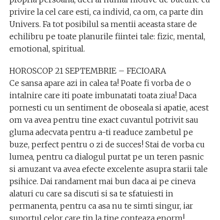
privire la cel care esti, ca individ, ca om, ca parte din
Univers. Fa tot posibilul sa mentii aceasta stare de
echilibru pe toate planurile fiintei tale: fizic, mental,
emotional, spiritual.
HOROSCOP 21 SEPTEMBRIE – FECIOARA
Ce sansa apare azi in calea ta! Poate fi vorba de o
intalnire care iti poate imbunatati toata ziua! Daca
pornesti cu un sentiment de oboseala si apatie, acest
om va avea pentru tine exact cuvantul potrivit sau
gluma adecvata pentru a-ti readuce zambetul pe
buze, perfect pentru o zi de succes! Stai de vorba cu
lumea, pentru ca dialogul purtat pe un teren pasnic
si amuzant va avea efecte excelente asupra starii tale
psihice. Dai randament mai bun daca ai pe cineva
alaturi cu care sa discuti si sa te sfatuiesti in
permanenta, pentru ca asa nu te simti singur, iar
suportul celor care tin la tine conteaza enorm!