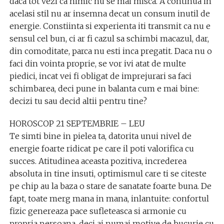
daca tot vezi ca nimic nu se mai misca. A continua in
acelasi stil nu ar insemna decat un consum inutil de
energie. Constiinta si experienta iti transmit ca nu e
sensul cel bun, ci ar fi cazul sa schimbi macazul, dar,
din comoditate, parca nu esti inca pregatit. Daca nu o
faci din vointa proprie, se vor ivi atat de multe
piedici, incat vei fi obligat de imprejurari sa faci
schimbarea, deci pune in balanta cum e mai bine:
decizi tu sau decid altii pentru tine?
HOROSCOP 21 SEPTEMBRIE – LEU
Te simti bine in pielea ta, datorita unui nivel de
energie foarte ridicat pe care il poti valorifica cu
succes. Atitudinea aceasta pozitiva, increderea
absoluta in tine insuti, optimismul care ti se citeste
pe chip au la baza o stare de sanatate foarte buna. De
fapt, toate merg mana in mana, inlantuite: confortul
fizic genereaza pace sufleteasca si armonie cu
propria persoana, deci ai numai motive de bucurie cu