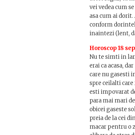
vei vedea cum se 
asa cum ai dorit.
conform dorintel
inaintezi (lent, 
Horoscop 18 se
Nu te simti in la
erai ca acasa, dar
care nu gasesti i
spre ceilalti care
esti impovarat de
para mai mari de
obicei gaseste sol
preia de la cei di
macar pentru o zi