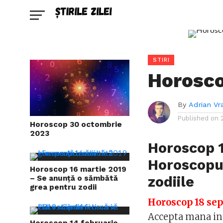
STIRI
Horosco
By
Adrian Vr
Published on
Horoscop 30 octombrie
2023
Horoscop 
Horoscopul
Horoscop 16 martie 2019
zodiile
– Se anunță o sămbătă
grea pentru zodii
Horoscop 18 se
Accepta mana inti
Horoscop 14 februarie