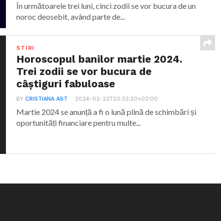
În următoarele trei luni, cinci zodii se vor bucura de un
noroc deosebit, având parte de...
STIRI
Horoscopul banilor martie 2024.
Trei zodii se vor bucura de
câștiguri fabuloase
BY
CRISTIANA AST
2024-02-22T20:33:20+02:00
Martie 2024 se anunță a fi o lună plină de schimbări și
oportunități financiare pentru multe...