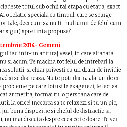
cladeste totul sub ochii tai etapa cu etapa, exact
 Ai o relatie speciala cu timpul, care se scurge
or tale, deci cum sa nu fii multumit de felul cum
dar sigur) spre tinta propusa?
ptembrie 2014- Gemeni
rgul tau intr-un anturaj vesel, in care altadata
 nu si acum. Te macina tot felul de intrebari la
nca solutii, si chiar privesti cu un dram de invidie
 rad si se distreaza. Nu te poti distra alaturi de ei,
 probleme pe care totusi le exagerezi, le faci sa
cat ar merita, tocmai tu, o persoana care de
utii la orice! Incearca sa te relaxezi si tu un pic,
n jur buna dispozitie si cheful de distractie si,
, nu mai discuta despre ceea ce te doare! Te vei