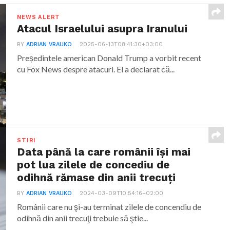
NEWS ALERT
Atacul Israelului asupra Iranului
BY
ADRIAN VRAUKO
2025-06-13T08:41:30+03:00
Președintele american Donald Trump a vorbit recent
cu Fox News despre atacuri. El a declarat că...
STIRI
Data până la care românii îşi mai
pot lua zilele de concediu de
odihnă rămase din anii trecuţi
BY
ADRIAN VRAUKO
2024-03-09T10:54:16+02:00
Românii care nu şi-au terminat zilele de concendiu de
odihnă din anii trecuţi trebuie să ştie...