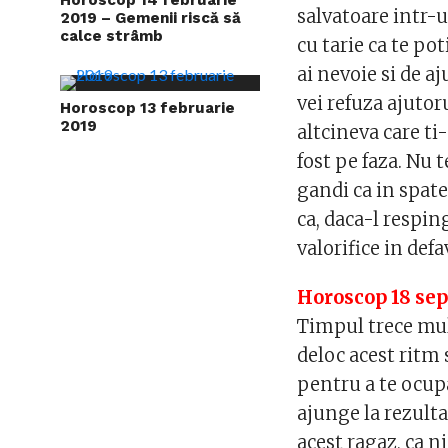
salvatoare intr-u
2019 – Gemenii riscă să
calce strâmb
cu tarie ca te po
ai nevoie si de a
vei refuza ajutor
Horoscop 13 februarie
2019
altcineva care ti
fost pe faza. Nu 
gandi ca in spate
ca, daca-l resping
valorifice in defa
Horoscop 18 se
Timpul trece mult
deloc acest ritm 
pentru a te ocup
ajunge la rezulta
acest ragaz, ca n