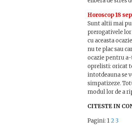
elibera de stres d
Horoscop 18 se
Sunt altii mai pu
prerogativele lor
cu aceasta ocazie
nu te plac sau car
ocazie pentru a-t
oprelisti: oricat 
intotdeauna se vo
simpatizeze. Tot
modul lor de a ri
CITESTE IN CO
Pagini:
1
2
3