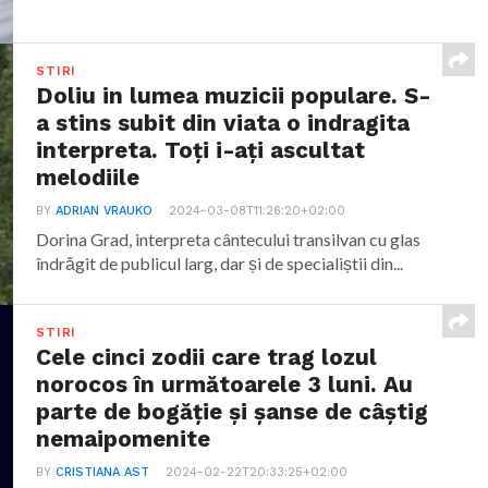
STIRI
Doliu in lumea muzicii populare. S-
a stins subit din viata o indragita
interpreta. Toți i-ați ascultat
melodiile
BY
ADRIAN VRAUKO
2024-03-08T11:26:20+02:00
Dorina Grad, interpreta cântecului transilvan cu glas
îndrăgit de publicul larg, dar și de specialiștii din...
STIRI
Cele cinci zodii care trag lozul
norocos în următoarele 3 luni. Au
parte de bogăție și șanse de câștig
nemaipomenite
BY
CRISTIANA AST
2024-02-22T20:33:25+02:00