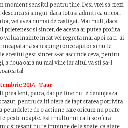
n moment sensibil pentru tine. Desi vrei sa crezi
ti descurca si singur, daca totusi admiti ca uneori
jutor, vei avea numai de castigat. Mai mult, daca
ul prietenesc si sincer, de acesta ar putea profita
-o va lua inainte incat vei regreta mai apoi ca n-ai
te incapatana sa respingi orice ajutor si nu te
le acestui gest sincer s-ar ascunde ceva, pentru
i, a doua oara nu mai vine iar altul va sti sa-l
voarea ta!
ptembrie 2014- Taur
 prea lent, parca, dar pe tine nu te deranjeaza
scazut, pentru ca iti ofera de fapt starea potrivita
a pe indelete de o actiune care oricum nu poate
te peste noapte. Esti multumit ca ti se ofera
imic stresant nu te impinge de la spate, ca atare