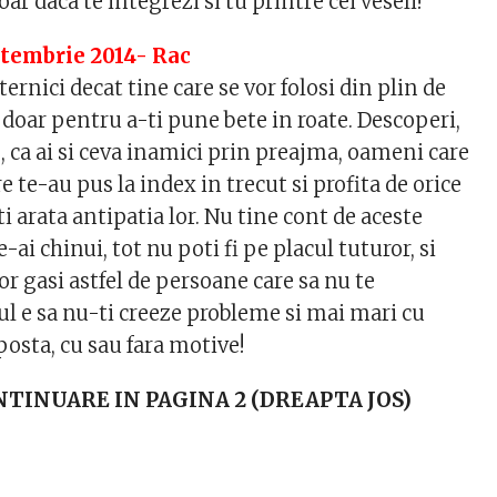
oar daca te integrezi si tu printre cei veseli!
ptembrie 2014- Rac
ternici decat tine care se vor folosi din plin de
 doar pentru a-ti pune bete in roate. Descoperi,
, ca ai si ceva inamici prin preajma, oameni care
e te-au pus la index in trecut si profita de orice
i arata antipatia lor. Nu tine cont de aceste
te-ai chinui, tot nu poti fi pe placul tuturor, si
r gasi astfel de persoane care sa nu te
ul e sa nu-ti creeze probleme si mai mari cu
posta, cu sau fara motive!
NTINUARE IN PAGINA 2 (DREAPTA JOS)