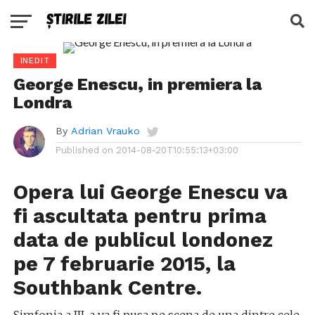
INEDIT
George Enescu, in premiera la
Londra
By
Adrian Vrauko
Published on
2014-08-20T10:55:13+03:00
Opera lui George Enescu va
fi ascultata pentru prima
data de publicul londonez
pe 7 februarie 2015, la
Southbank Centre.