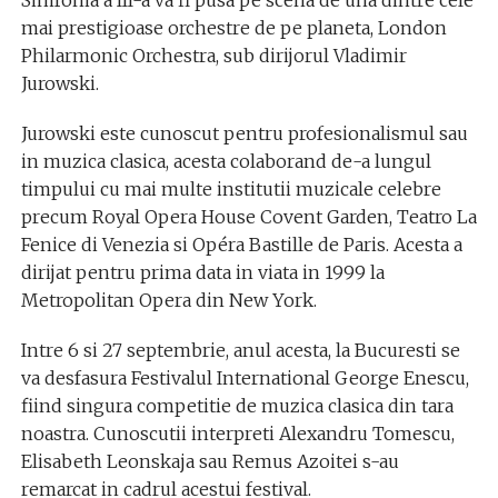
Simfonia a III-a va fi pusa pe scena de una dintre cele
mai prestigioase orchestre de pe planeta, London
Philarmonic Orchestra, sub dirijorul Vladimir
Jurowski.
Jurowski este cunoscut pentru profesionalismul sau
in muzica clasica, acesta colaborand de-a lungul
timpului cu mai multe institutii muzicale celebre
precum Royal Opera House Covent Garden, Teatro La
Fenice di Venezia si Opéra Bastille de Paris. Acesta a
dirijat pentru prima data in viata in 1999 la
Metropolitan Opera din New York.
Intre 6 si 27 septembrie, anul acesta, la Bucuresti se
va desfasura Festivalul International George Enescu,
fiind singura competitie de muzica clasica din tara
noastra. Cunoscutii interpreti Alexandru Tomescu,
Elisabeth Leonskaja sau Remus Azoitei s-au
remarcat in cadrul acestui festival.