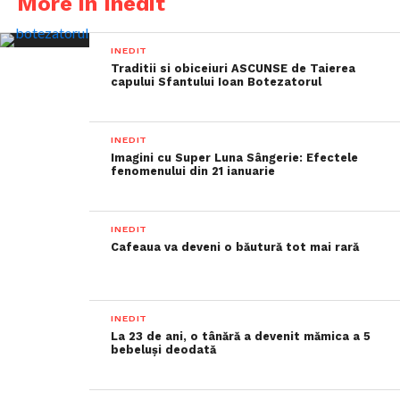
More in Inedit
INEDIT
Traditii si obiceiuri ASCUNSE de Taierea
capului Sfantului Ioan Botezatorul
INEDIT
Imagini cu Super Luna Sângerie: Efectele
fenomenului din 21 ianuarie
INEDIT
Cafeaua va deveni o băutură tot mai rară
INEDIT
La 23 de ani, o tânără a devenit mămica a 5
bebeluși deodată