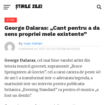
STIRI
George Dalaras: „Cant pentru a da
sens propriei mele existente”
By
Ioan Adrian
Published on
2017-03-23T10:58:42+02:00
George Dalaras
, cel mai bine vandut artist din
istoria muzicii grecesti, supranumit „Bruce
Springsteen al Greciei”, cel a carui cariera de peste 40
de ani l-a transformat intr-o adevarata legenda, a
marturisit intr-un interviu pentru publicatia
britanica „Evening Standard” ca pentru el muzica „a
fost un destin”.