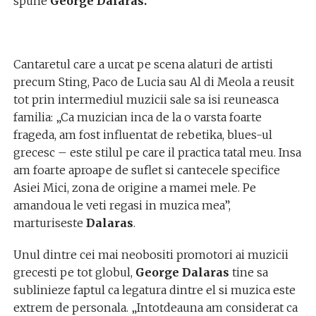
spune
George Dalaras.
Cantaretul care a urcat pe scena alaturi de artisti
precum Sting, Paco de Lucia sau Al di Meola a reusit
tot prin intermediul muzicii sale sa isi reuneasca
familia: „Ca muzician inca de la o varsta foarte
frageda, am fost influentat de rebetika, blues-ul
grecesc – este stilul pe care il practica tatal meu. Insa
am foarte aproape de suflet si cantecele specifice
Asiei Mici, zona de origine a mamei mele. Pe
amandoua le veti regasi in muzica mea”,
marturiseste
Dalaras
.
Unul dintre cei mai neobositi promotori ai muzicii
grecesti pe tot globul,
George Dalaras
tine sa
sublinieze faptul ca legatura dintre el si muzica este
extrem de personala. „Intotdeauna am considerat ca