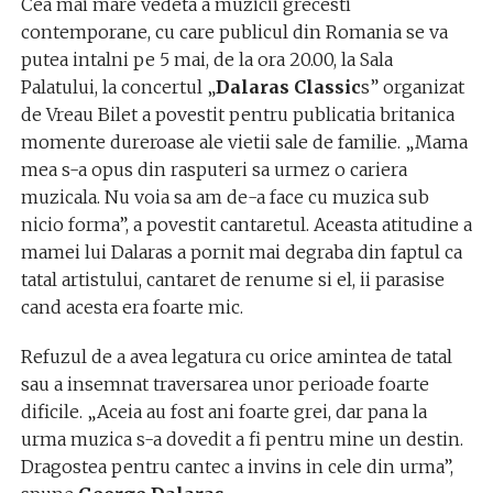
Cea mai mare vedeta a muzicii grecesti
contemporane, cu care publicul din Romania se va
putea intalni pe 5 mai, de la ora 20.00, la Sala
Palatului, la concertul „
Dalaras Classic
s” organizat
de Vreau Bilet a povestit pentru publicatia britanica
momente dureroase ale vietii sale de familie. „Mama
mea s-a opus din rasputeri sa urmez o cariera
muzicala. Nu voia sa am de-a face cu muzica sub
nicio forma”, a povestit cantaretul. Aceasta atitudine a
mamei lui Dalaras a pornit mai degraba din faptul ca
tatal artistului, cantaret de renume si el, ii parasise
cand acesta era foarte mic.
Refuzul de a avea legatura cu orice amintea de tatal
sau a insemnat traversarea unor perioade foarte
dificile. „Aceia au fost ani foarte grei, dar pana la
urma muzica s-a dovedit a fi pentru mine un destin.
Dragostea pentru cantec a invins in cele din urma”,