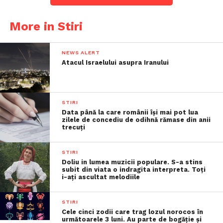
More in Stiri
NEWS ALERT
Atacul Israelului asupra Iranului
STIRI
Data până la care românii îşi mai pot lua
zilele de concediu de odihnă rămase din anii
trecuţi
STIRI
Doliu in lumea muzicii populare. S-a stins
subit din viata o indragita interpreta. Toți
i-ați ascultat melodiile
STIRI
Cele cinci zodii care trag lozul norocos în
următoarele 3 luni. Au parte de bogăție și