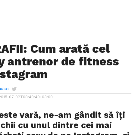
FII: Cum arată cel
y antrenor de fitness
nstagram
auko
2015-07-02T08:40:40+03:00
este vară, ne-am gândit să îți
hii cu unul dintre cei mai