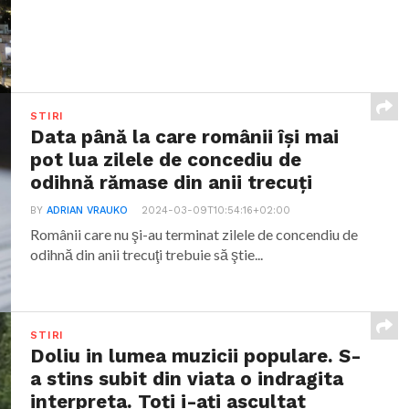
STIRI
Data până la care românii îşi mai
pot lua zilele de concediu de
odihnă rămase din anii trecuţi
BY
ADRIAN VRAUKO
2024-03-09T10:54:16+02:00
Românii care nu şi-au terminat zilele de concendiu de
odihnă din anii trecuţi trebuie să ştie...
STIRI
Doliu in lumea muzicii populare. S-
a stins subit din viata o indragita
interpreta. Toți i-ați ascultat