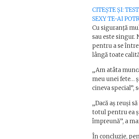
CITEȘTE ȘI: TE
SEXY TE-AI POTR
Cu siguranță mul
sau este singur. 
pentru a se între
lângă toate calit
„Am atâta muncă 
meu unei fete… ș
cineva special”, 
„Dacă aș reuși să
totul pentru ea ș
împreună”, a mai
În concluzie, pe