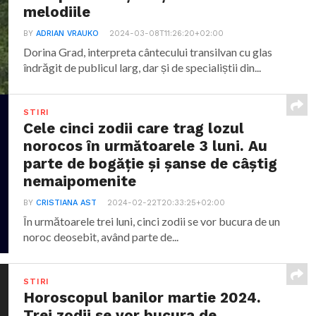
melodiile
BY
ADRIAN VRAUKO
2024-03-08T11:26:20+02:00
Dorina Grad, interpreta cântecului transilvan cu glas
îndrăgit de publicul larg, dar și de specialiștii din...
STIRI
Cele cinci zodii care trag lozul
norocos în următoarele 3 luni. Au
parte de bogăție și șanse de câștig
nemaipomenite
BY
CRISTIANA AST
2024-02-22T20:33:25+02:00
În următoarele trei luni, cinci zodii se vor bucura de un
noroc deosebit, având parte de...
STIRI
Horoscopul banilor martie 2024.
Trei zodii se vor bucura de