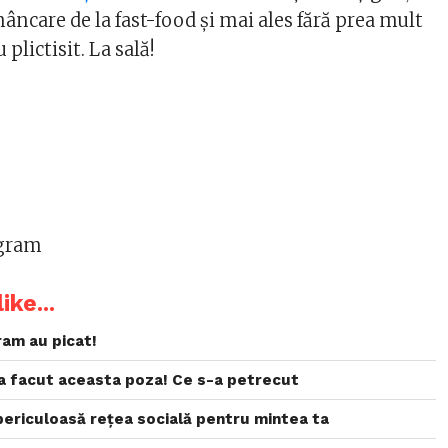
 mâncare de la fast-food și mai ales fără prea mult
plictisit. La sală!
agram
ike...
ram au picat!
-a facut aceasta poza! Ce s-a petrecut
periculoasă rețea socială pentru mintea ta