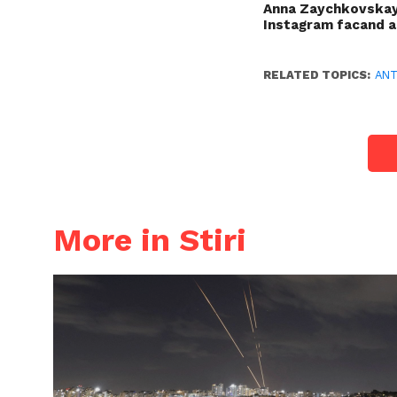
Anna Zaychkovskaya
Instagram facand 
RELATED TOPICS:
AN
More in Stiri