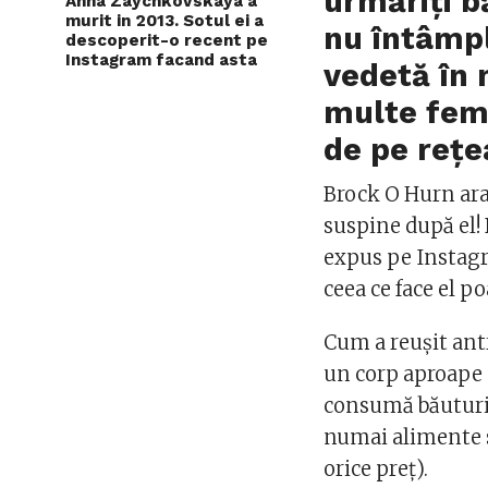
urmăriți b
Anna Zaychkovskaya a
murit in 2013. Sotul ei a
nu întâmpl
descoperit-o recent pe
Instagram facand asta
vedetă în 
multe feme
de pe rețe
Brock O Hurn ara
suspine după el! 
expus pe Instagra
ceea ce face el po
Cum a reușit ant
un corp aproape 
consumă băuturi 
numai alimente s
orice preț).