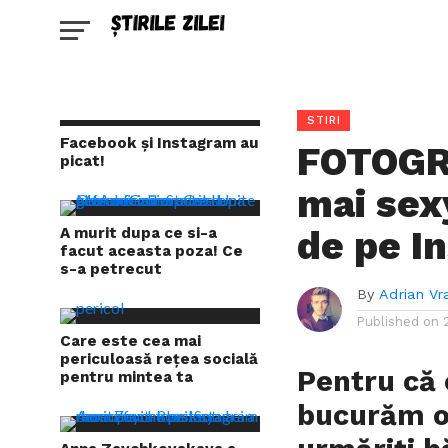
STIRI
Facebook și Instagram au
FOTOGRA
picat!
mai sex
de pe I
A murit dupa ce si-a
facut aceasta poza! Ce
s-a petrecut
By
Adrian Vr
Published on
Care este cea mai
periculoasă rețea socială
Pentru că 
pentru mintea ta
bucurăm oc