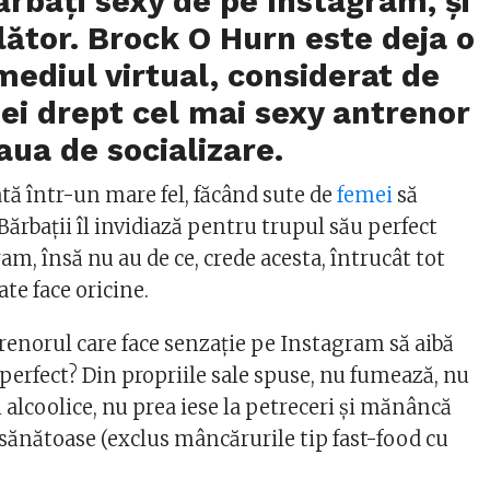
ărbați sexy de pe Instagram, și
ător. Brock O Hurn este deja o
mediul virtual, considerat de
i drept cel mai sexy antrenor
aua de socializare.
tă într-un mare fel, făcând sute de
femei
să
Bărbații îl invidiază pentru trupul său perfect
m, însă nu au de ce, crede acesta, întrucât tot
ate face oricine.
renorul care face senzație pe Instagram să aibă
perfect? Din propriile sale spuse, nu fumează, nu
alcoolice, nu prea iese la petreceri și mănâncă
ănătoase (exclus mâncărurile tip fast-food cu