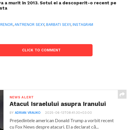
 a murit in 2013. Sotul ei a descoperit-o recent pe
asta
TRENOR
,
ANTRENOR SEXY
,
BARBATI SEXY
,
INSTAGRAM
CLICK TO COMMENT
NEWS ALERT
Atacul Israelului asupra Iranului
BY
ADRIAN VRAUKO
2025-06-13T08:41:30+03:00
Președintele american Donald Trump a vorbit recent
cu Fox News despre atacuri. El a declarat că...