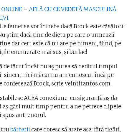
ST ONLINE – AFLĂ CU CE VEDETĂ MASCULINĂ
IVI
te femei se vor întreba dacă Brock este căsătorit
Nu știm dacă ține de dieta pe care o urmează
ține dar cert este că nu are pe nimeni, fiind, pe
ățile enumerate mai sus, și burlac!
de făcut încât nu aș putea să dedicul timpul
i, sincer, nici măcar nu am cunoscut încă pe
se confesează Brock, scrie veintitantos.com.
 stabilesc ACEA conexiune, cu siguranță aș da
i aș găsi mult timp pentru a ne petrece clipele
 spus antrenorul.
ntru
bărbații
care doresc să arate așa: fără țigări,