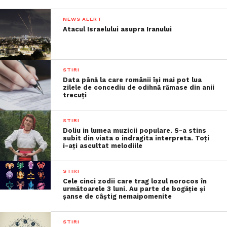
NEWS ALERT
Atacul Israelului asupra Iranului
STIRI
Data până la care românii îşi mai pot lua
zilele de concediu de odihnă rămase din anii
trecuţi
STIRI
Doliu in lumea muzicii populare. S-a stins
subit din viata o indragita interpreta. Toți
i-ați ascultat melodiile
STIRI
Cele cinci zodii care trag lozul norocos în
următoarele 3 luni. Au parte de bogăție și
șanse de câștig nemaipomenite
STIRI