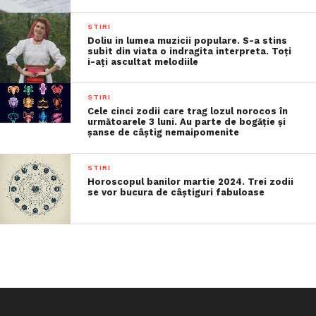
STIRI
Doliu in lumea muzicii populare. S-a stins
subit din viata o indragita interpreta. Toți
i-ați ascultat melodiile
STIRI
Cele cinci zodii care trag lozul norocos în
următoarele 3 luni. Au parte de bogăție și
șanse de câștig nemaipomenite
STIRI
Horoscopul banilor martie 2024. Trei zodii
se vor bucura de câștiguri fabuloase