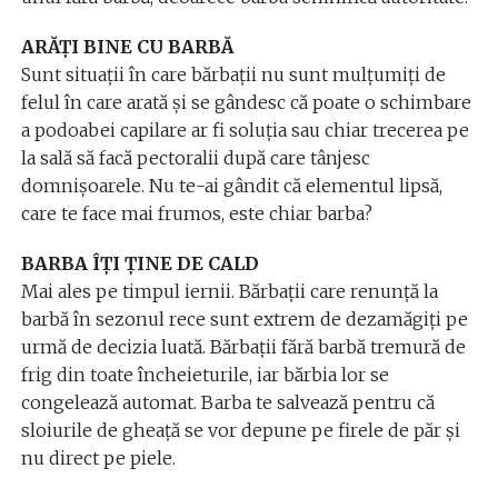
ARĂȚI BINE CU BARBĂ
Sunt situații în care bărbații nu sunt mulțumiți de
felul în care arată și se gândesc că poate o schimbare
a podoabei capilare ar fi soluția sau chiar trecerea pe
la sală să facă pectoralii după care tânjesc
domnișoarele. Nu te-ai gândit că elementul lipsă,
care te face mai frumos, este chiar barba?
BARBA ÎȚI ȚINE DE CALD
Mai ales pe timpul iernii. Bărbații care renunță la
barbă în sezonul rece sunt extrem de dezamăgiți pe
urmă de decizia luată. Bărbații fără barbă tremură de
frig din toate încheieturile, iar bărbia lor se
congelează automat. Barba te salvează pentru că
sloiurile de gheață se vor depune pe firele de păr și
nu direct pe piele.