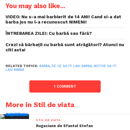
You may also like...
VIDEO: Nu s-a mai barbierit de 14 ANI! Cand si-a dat
barba jos nu l-a recunoscut NIMENI!
ÎNTREBAREA ZILEI: Cu barbă sau fără?
Crezi că bărbaţii cu barbă sunt atrăgători? Atunci nu
citi asta!
RELATED TOPICS:
BARBA
,
DE CE SA ITI LASI BARBA
,
MOTIVE SA ITI
LASI BARBA
1 COMMENT
More in Stil de viata
STIL DE VIATA
Rugaciune de Sfantul Stefan