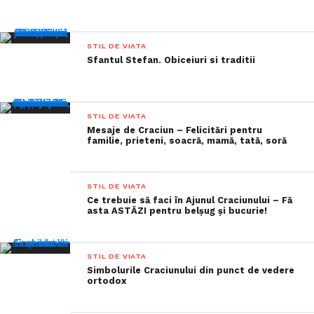
STIL DE VIATA
Sfantul Stefan. Obiceiuri si traditii
STIL DE VIATA
Mesaje de Craciun – Felicitări pentru
familie, prieteni, soacră, mamă, tată, soră
STIL DE VIATA
Ce trebuie să faci în Ajunul Craciunului – Fă
asta ASTĂZI pentru belșug și bucurie!
STIL DE VIATA
Simbolurile Craciunului din punct de vedere
ortodox