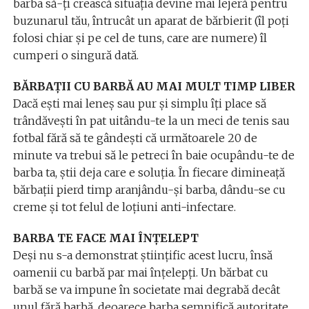
barba să-ți crească situația devine mai lejeră pentru
buzunarul tău, întrucât un aparat de bărbierit (îl poți
folosi chiar și pe cel de tuns, care are numere) îl
cumperi o singură dată.
BĂRBAȚII CU BARBĂ AU MAI MULT TIMP LIBER
Dacă ești mai leneș sau pur și simplu îți place să
trândăvești în pat uitându-te la un meci de tenis sau
fotbal fără să te gândești că următoarele 20 de
minute va trebui să le petreci în baie ocupându-te de
barba ta, știi deja care e soluția. În fiecare dimineață
bărbații pierd timp aranjându-și barba, dându-se cu
creme și tot felul de loțiuni anti-infectare.
BARBA TE FACE MAI ÎNȚELEPT
Deși nu s-a demonstrat științific acest lucru, însă
oamenii cu barbă par mai înțelepți. Un bărbat cu
barbă se va impune în societate mai degrabă decât
unul fără barbă, deoarece barba semnifică autoritate.