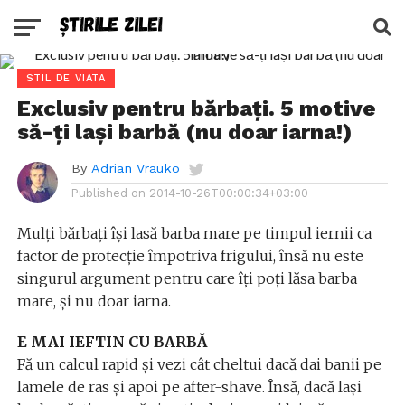
STIL DE VIATA
Exclusiv pentru bărbați. 5 motive
să-ți lași barbă (nu doar iarna!)
By
Adrian Vrauko
Published on
2014-10-26T00:00:34+03:00
Mulți bărbați își lasă barba mare pe timpul iernii ca
factor de protecție împotriva frigului, însă nu este
singurul argument pentru care îți poți lăsa barba
mare, și nu doar iarna.
E MAI IEFTIN CU BARBĂ
Fă un calcul rapid și vezi cât cheltui dacă dai banii pe
lamele de ras și apoi pe after-shave. Însă, dacă lași