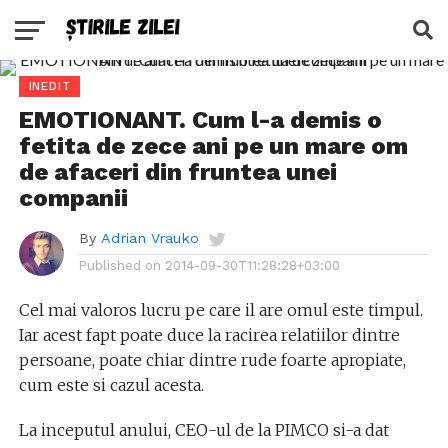
INEDIT
EMOTIONANT. Cum l-a demis o
fetita de zece ani pe un mare om
de afaceri din fruntea unei
companii
By
Adrian Vrauko
Published on
2014-09-30T11:28:28+03:00
Cel mai valoros lucru pe care il are omul este timpul.
Iar acest fapt poate duce la racirea relatiilor dintre
persoane, poate chiar dintre rude foarte apropiate,
cum este si cazul acesta.
La inceputul anului, CEO-ul de la PIMCO si-a dat