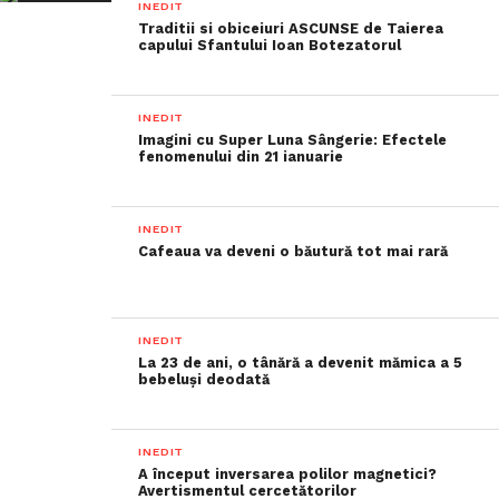
INEDIT
Traditii si obiceiuri ASCUNSE de Taierea
capului Sfantului Ioan Botezatorul
INEDIT
Imagini cu Super Luna Sângerie: Efectele
fenomenului din 21 ianuarie
INEDIT
Cafeaua va deveni o băutură tot mai rară
INEDIT
La 23 de ani, o tânără a devenit mămica a 5
bebeluși deodată
INEDIT
A început inversarea polilor magnetici?
Avertismentul cercetătorilor