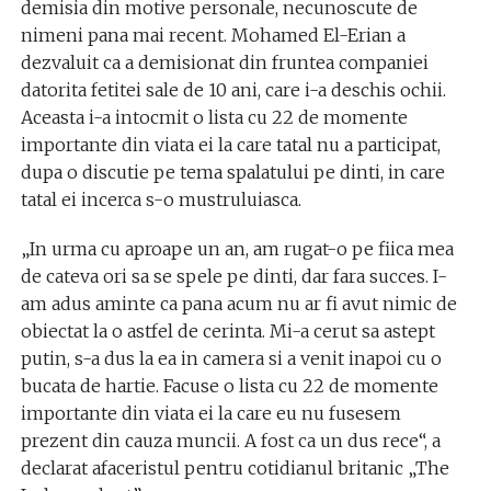
demisia din motive personale, necunoscute de
nimeni pana mai recent. Mohamed El-Erian a
dezvaluit ca a demisionat din fruntea companiei
datorita fetitei sale de 10 ani, care i-a deschis ochii.
Aceasta i-a intocmit o lista cu 22 de momente
importante din viata ei la care tatal nu a participat,
dupa o discutie pe tema spalatului pe dinti, in care
tatal ei incerca s-o mustruluiasca.
„In urma cu aproape un an, am rugat-o pe fiica mea
de cateva ori sa se spele pe dinti, dar fara succes. I-
am adus aminte ca pana acum nu ar fi avut nimic de
obiectat la o astfel de cerinta. Mi-a cerut sa astept
putin, s-a dus la ea in camera si a venit inapoi cu o
bucata de hartie. Facuse o lista cu 22 de momente
importante din viata ei la care eu nu fusesem
prezent din cauza muncii. A fost ca un dus rece“, a
declarat afaceristul pentru cotidianul britanic „The