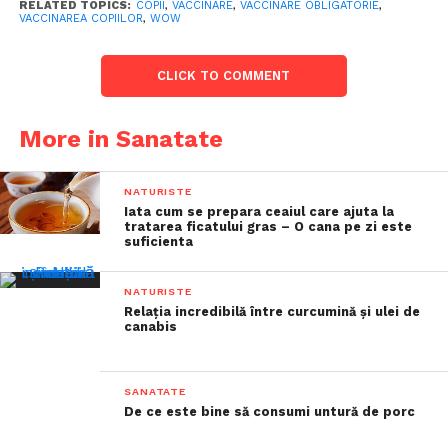
RELATED TOPICS:
COPII
,
VACCINARE
,
VACCINARE OBLIGATORIE
,
VACCINAREA COPIILOR
,
WOW
CLICK TO COMMENT
More in Sanatate
NATURISTE
Iata cum se prepara ceaiul care ajuta la
tratarea ficatului gras – O cana pe zi este
suficienta
NATURISTE
Relația incredibilă între curcumină și ulei de
canabis
SANATATE
De ce este bine să consumi untură de porc