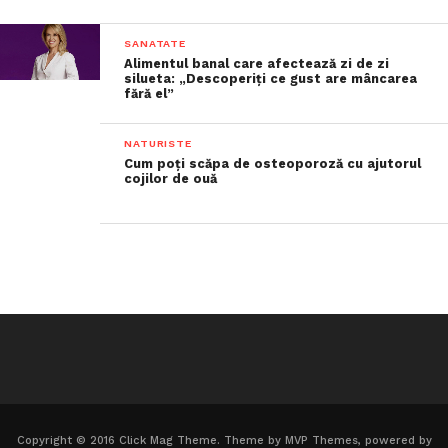
SANATATE
Alimentul banal care afectează zi de zi
silueta: „Descoperiți ce gust are mâncarea
fără el”
NATURISTE
Cum poți scăpa de osteoporoză cu ajutorul
cojilor de ouă
Copyright © 2016 Click Mag Theme. Theme by MVP Themes, powered by