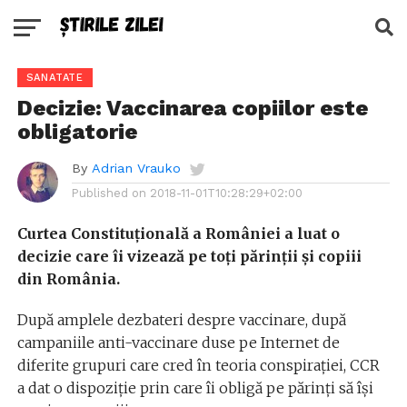
SANATATE
Decizie: Vaccinarea copiilor este
obligatorie
By
Adrian Vrauko
Published on
2018-11-01T10:28:29+02:00
Curtea Constituțională a României a luat o
decizie care îi vizează pe toți părinții și copiii
din România.
După amplele dezbateri despre vaccinare, după
campaniile anti-vaccinare duse pe Internet de
diferite grupuri care cred în teoria conspirației, CCR
a dat o dispoziție prin care îi obligă pe părinți să își