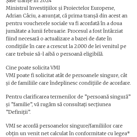
Șase tranșe în 2024
Ministrul Investiţiilor şi Proiectelor Europene,
Adrian Câciu, a anunţat, că prima tranşă din acest an
pentru voucherele sociale va fi acordată în a doua
jumătate a lunii februarie. Procesul a fost întârziat
fiind necesară o actualizare a bazei de date în
condiţiile în care a crescut la 2.000 de lei venitul pe
care trebuie să-l aibă o persoană eligibilă.
Cine poate solicita VMI
VMI poate fi solicitat atât de persoanele singure, cât
și de familiile care îndeplinesc condițiile de acordare.
Pentru clarificarea termenilor de ”persoană singură”
și ”familie”, vă rugăm să consultați secțiunea
”Definiții”.
VMI se acordă persoanelor singure/familiilor care
obțin un venit net calculat în conformitate cu legea*