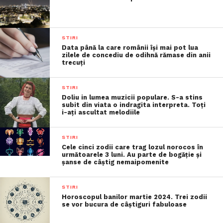
STIRI
Data până la care românii îşi mai pot lua
zilele de concediu de odihnă rămase din anii
trecuţi
STIRI
Doliu in lumea muzicii populare. S-a stins
subit din viata o indragita interpreta. Toți
i-ați ascultat melodiile
STIRI
Cele cinci zodii care trag lozul norocos în
următoarele 3 luni. Au parte de bogăție și
șanse de câștig nemaipomenite
STIRI
Horoscopul banilor martie 2024. Trei zodii
se vor bucura de câștiguri fabuloase