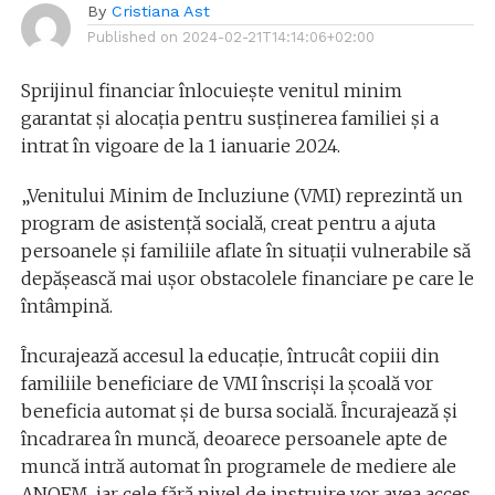
By
Cristiana Ast
Published on
2024-02-21T14:14:06+02:00
Sprijinul financiar înlocuiește venitul minim
garantat și alocația pentru susținerea familiei și a
intrat în vigoare de la 1 ianuarie 2024.
„Venitului Minim de Incluziune (VMI) reprezintă un
program de asistență socială, creat pentru a ajuta
persoanele și familiile aflate în situații vulnerabile să
depășească mai ușor obstacolele financiare pe care le
întâmpină.
Încurajează accesul la educație, întrucât copiii din
familiile beneficiare de VMI înscriși la școală vor
beneficia automat și de bursa socială. Încurajează și
încadrarea în muncă, deoarece persoanele apte de
muncă intră automat în programele de mediere ale
ANOFM, iar cele fără nivel de instruire vor avea acces