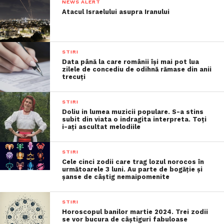
NEWS ALERT
Atacul Israelului asupra Iranului
STIRI
Data până la care românii îşi mai pot lua
zilele de concediu de odihnă rămase din anii
trecuţi
STIRI
Doliu in lumea muzicii populare. S-a stins
subit din viata o indragita interpreta. Toți
i-ați ascultat melodiile
STIRI
Cele cinci zodii care trag lozul norocos în
următoarele 3 luni. Au parte de bogăție și
șanse de câștig nemaipomenite
STIRI
Horoscopul banilor martie 2024. Trei zodii
se vor bucura de câștiguri fabuloase