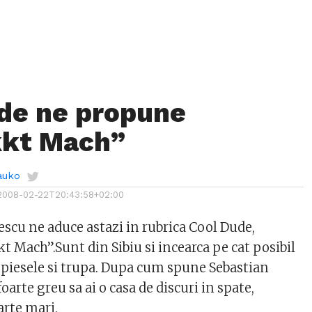
de ne propune
kkt Mach”
auko
2008-02-22T20:43:58+02:00
scu ne aduce astazi in rubrica Cool Dude,
t Mach”.Sunt din Sibiu si incearca pe cat posibil
piesele si trupa.
Dupa cum spune Sebastian
oarte greu sa ai o casa de discuri in spate,
arte mari.