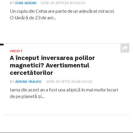
BY
IOAN ADRIAN
2019-01-18T11:20:47+02:00
Un cuplu din Cehia are parte de un adevărat miracol.
O tânără de 23 de ani...
INEDIT
A început inversarea polilor
magnetici? Avertismentul
cercetătorilor
BY
ADRIAN VRAUKO
2019-01-14T10:30:24+02:00
Iarna din acest an a fost una atipică în mai multe locuri
de pe planetă și...