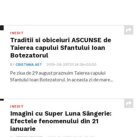
INEDIT
Traditii si obiceiuri ASCUNSE de
Taierea capului Sfantului Ioan
Botezatorul
BY
CRISTIANA AST
2019-08-29T01:34:36+03:00
Pe ziua de 29 august praznuim Taierea capului
Sfantului Ioan Botezatorul. In aceasta zi de mare...
INEDIT
Imagini cu Super Luna Sângerie:
Efectele fenomenului din 21
ianuarie