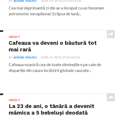
BY
ADRIAN VRAUKO
2019-01-21T12:03:10+02:00
Cea mai deprimantă zi din an a început cu un fenomen
astronomic excepțional. Eclipsa de lună...
INEDIT
Cafeaua va deveni o băutură tot
mai rară
BY
ADRIAN VRAUKO
2019-01-18T13:21:41+02:00
Cafeaua noastră cea de toate diminețile e pe cale de
dispariție din cauza încălzirii globale cauzate...
INEDIT
La 23 de ani, o tânără a devenit
mămica a 5 bebeluși deodată