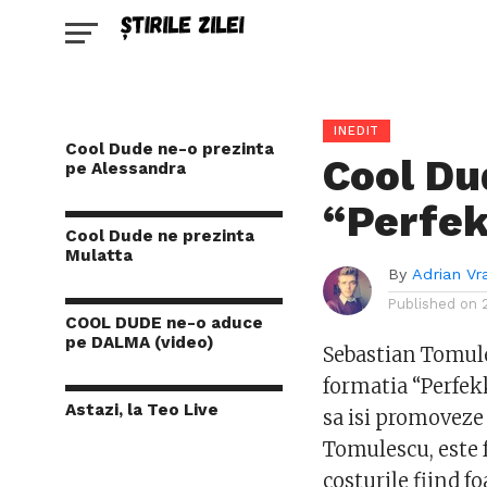
INEDIT
Cool Dude ne-o prezinta
Cool Du
pe Alessandra
“Perfe
Cool Dude ne prezinta
Mulatta
By
Adrian Vr
Published on
COOL DUDE ne-o aduce
pe DALMA (video)
Sebastian Tomule
formatia “Perfekk
Astazi, la Teo Live
sa isi promoveze 
Tomulescu, este f
costurile fiind fo