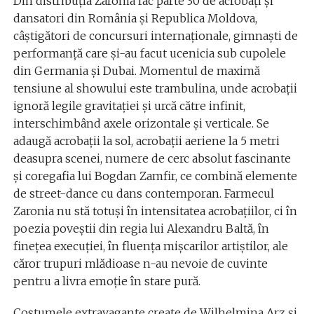
Din distribuția Zaronia fac parte 30 de acrobați și
dansatori din România și Republica Moldova,
câștigători de concursuri internaționale, gimnaști de
performanţă care și-au facut ucenicia sub cupolele
din Germania și Dubai. Momentul de maximă
tensiune al showului este trambulina, unde acrobații
ignoră legile gravitației și urcă către infinit,
interschimbând axele orizontale și verticale. Se
adaugă acrobații la sol, acrobații aeriene la 5 metri
deasupra scenei, numere de cerc absolut fascinante
și coregafia lui Bogdan Zamfir, ce combină elemente
de street-dance cu dans contemporan. Farmecul
Zaronia nu stă totuși în intensitatea acrobațiilor, ci în
poezia poveștii din regia lui Alexandru Baltă, în
finețea execuției, în fluența mișcarilor artiștilor, ale
căror trupuri mlădioase n-au nevoie de cuvinte
pentru a livra emoție în stare pură.
Costumele extravagante create de Wilhelmina Arz și