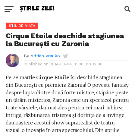
STIL DE VIATA
Cirque Etoile deschide stagiunea
la București cu Zaronia
By
Adrian Vrauko
Published on
2014-03-04T11:00:35+02:00
Pe 28 martie
Cirque Etoile
își deschide stagiunea
din București cu premiera Zaronia! O poveste fantasy
despre lupta dintre două forțe mistice, stăpâne peste
un tărâm misterios, Zaronia este un spectacol pentru
toate vârstele, dar mai ales pentru cei mari. Iubirea,
intriga, răzbunarea, tristețea și dorința de a invinge
dau naștere acestui show suprarealist de teatru
vizual, o inovație în arta spectacolului. Din aprilie,