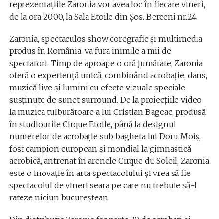
reprezentațiile Zaronia vor avea loc în fiecare vineri,
de la ora 20.00, la Sala Etoile din Șos. Berceni nr.24.
Zaronia, spectaculos show coregrafic și multimedia
produs în România, va fura inimile a mii de
spectatori. Timp de aproape o oră jumătate, Zaronia
oferă o experiență unică, combinând acrobație, dans,
muzică live și lumini cu efecte vizuale speciale
susținute de sunet surround. De la proiecțiile video
la muzica tulburătoare a lui Cristian Bageac, produsă
în studiourile Cirque Etoile, până la designul
numerelor de acrobație sub bagheta lui Doru Moiș,
fost campion european și mondial la gimnastică
aerobică, antrenat în arenele Cirque du Soleil, Zaronia
este o inovație în arta spectacolului și vrea să fie
spectacolul de vineri seara pe care nu trebuie să-l
rateze niciun bucureștean.