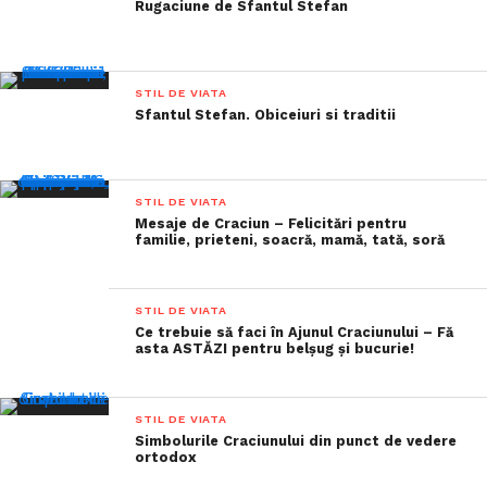
Rugaciune de Sfantul Stefan
STIL DE VIATA
Sfantul Stefan. Obiceiuri si traditii
STIL DE VIATA
Mesaje de Craciun – Felicitări pentru
familie, prieteni, soacră, mamă, tată, soră
STIL DE VIATA
Ce trebuie să faci în Ajunul Craciunului – Fă
asta ASTĂZI pentru belșug și bucurie!
STIL DE VIATA
Simbolurile Craciunului din punct de vedere
ortodox