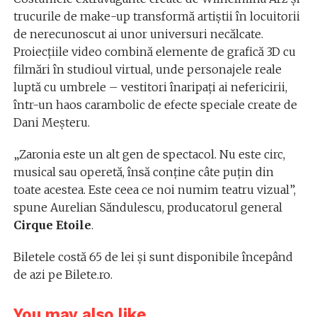
trucurile de make-up transformă artiștii în locuitorii
de nerecunoscut ai unor universuri necălcate.
Proiecțiile video combină elemente de grafică 3D cu
filmări în studioul virtual, unde personajele reale
luptă cu umbrele – vestitori înaripați ai nefericirii,
într-un haos carambolic de efecte speciale create de
Dani Meșteru.
„Zaronia este un alt gen de spectacol. Nu este circ,
musical sau operetă, însă conține câte puțin din
toate acestea. Este ceea ce noi numim teatru vizual”,
spune Aurelian Săndulescu, producatorul general
Cirque Etoile
.
Biletele costă 65 de lei și sunt disponibile începând
de azi pe Bilete.ro.
You may also like...