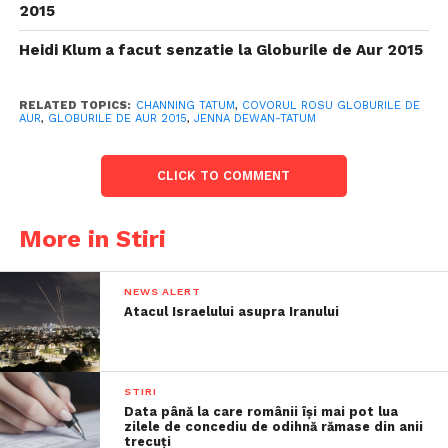
2015
Heidi Klum a facut senzatie la Globurile de Aur 2015
RELATED TOPICS:
CHANNING TATUM
,
COVORUL ROSU GLOBURILE DE
AUR
,
GLOBURILE DE AUR 2015
,
JENNA DEWAN-TATUM
CLICK TO COMMENT
More in Stiri
NEWS ALERT
Atacul Israelului asupra Iranului
STIRI
Data până la care românii îşi mai pot lua
zilele de concediu de odihnă rămase din anii
trecuţi