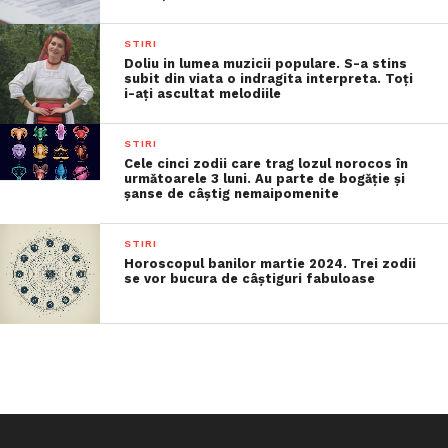
STIRI
Doliu in lumea muzicii populare. S-a stins
subit din viata o indragita interpreta. Toți
i-ați ascultat melodiile
STIRI
Cele cinci zodii care trag lozul norocos în
următoarele 3 luni. Au parte de bogăție și
șanse de câștig nemaipomenite
STIRI
Horoscopul banilor martie 2024. Trei zodii
se vor bucura de câștiguri fabuloase